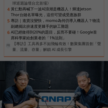
球巡迴論壇台北首場》
黃仁勳再喊下一波AI浪潮是機器人！輝達Jetson
4
Thor台鏈名單曝光，這些可望成受惠族群
專訪｜進貨沒變快，momo為何仍導入機器人？物流
5
副總揭比拚速度更棘手的缺工難題
AI已經做得到20%的題目，反而不要碰！Google首
6
席科學家給創業者的「1%法則」
【專訪】工具再多不如飛輪有效！數聚集團首創「聲
PR
量、流量、存量」解鎖 AI 成長引擎