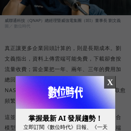
威聯通科技（QNAP）總經理暨威強電集團（IEI）董事長 劉文義
圖／ 數位時代
真正讓更多企業回頭計算的，則是長期成本。劉
文義指出，資料上傳雲端可能免費，下載卻會按
流量收費；當企業把一年、兩年、三年的費用加
總回推，可能會發現，購買一台同等容量的
X
NAS，還能使用 7-10 年。資料規模愈大、存取愈
頻繁，總持有成本的差距就愈值得評估。
掌握最新 AI 發展趨勢！
這並不代表雲端與地端只能二選一。雲端仍適合
立即訂閱《數位時代》日報、《一天
模型訓練、程式開發與波動大的工作負載；地端