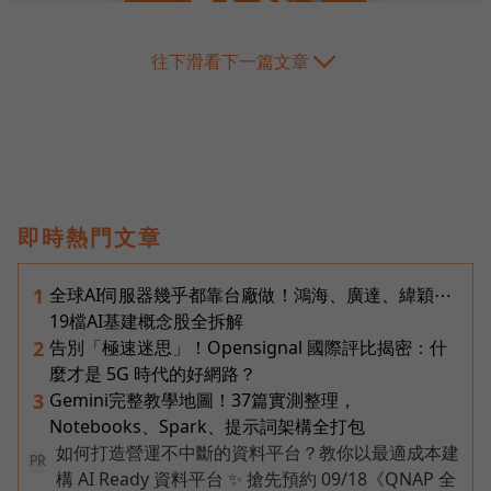
往下滑看下一篇文章
即時熱門文章
全球AI伺服器幾乎都靠台廠做！鴻海、廣達、緯穎⋯
1
19檔AI基建概念股全拆解
告別「極速迷思」！Opensignal 國際評比揭密：什
2
麼才是 5G 時代的好網路？
Gemini完整教學地圖！37篇實測整理，
3
Notebooks、Spark、提示詞架構全打包
如何打造營運不中斷的資料平台？教你以最適成本建
PR
構 AI Ready 資料平台 ✨ 搶先預約 09/18《QNAP 全