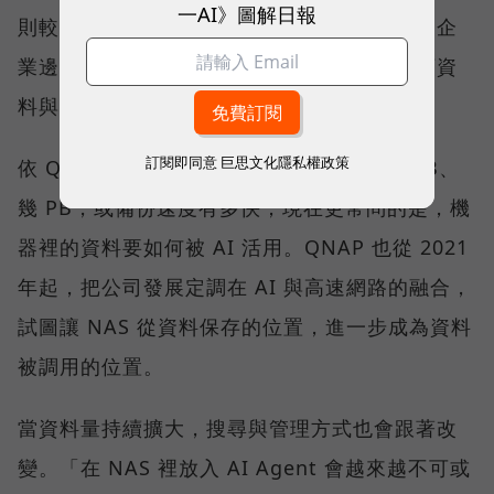
一AI》圖解日報
則較適合高頻存取、對延遲敏感，或不能離開企
業邊界的資料。企業真正要回答的，是每一類資
料與任務應該放在哪裡。
訂閱即同意
巨思文化隱私權政策
依 QNAP 觀察，客戶過去關心的是需要幾 TB、
幾 PB，或備份速度有多快；現在更常問的是，機
器裡的資料要如何被 AI 活用。QNAP 也從 2021
年起，把公司發展定調在 AI 與高速網路的融合，
試圖讓 NAS 從資料保存的位置，進一步成為資料
被調用的位置。
當資料量持續擴大，搜尋與管理方式也會跟著改
變。「在 NAS 裡放入 AI Agent 會越來越不可或