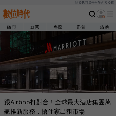
關於我們
廣告合作
內容授權
熱門
新聞
專題
影音
活動
跟Airbnb打對台！全球最大酒店集團萬
豪推新服務，搶住家出租市場