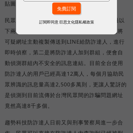
貼圖、假優惠、詐騙LINE ID。
民眾只要把防詐達人加入LINE好友，就可透過以
訂閱即同意
巨思文化隱私權政策
下兩種方式偵測出是否為不安全網站，第一是將
可疑網址主動複製傳送到LINE給防詐達人，進行
即時偵察，第二是將防詐達人加到群組，便會自
動偵測群組內不安全的訊息連結。目前全台使用
防詐達人的用戶已經高達12萬人，每個月協助民
眾辨識的訊息量高達2,500多萬則，更讓人驚訝的
是偵測到目前流傳於台灣民眾間的詐騙問題網址
竟然高達8千多個。
趨勢科技防詐達人日前又與刑事警察局進一步合