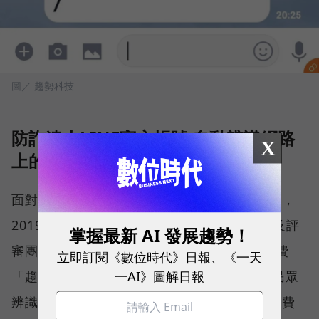
圖／ 趨勢科技
防詐達人LINE官方帳號 自動辨識網路
X
上的詐騙訊息
面對網路上這麼多難以辨識的假網址、假訊息，
2019年在數位時代未來商務獎獲得產品創新及評
掌握最新 AI 發展趨勢！
審團金獎的趨勢科技在去(2018)年7月推出免費
立即訂閱《數位時代》日報、《一天
一AI》圖解日報
「趨勢科技防詐達人」LINE官方帳號，協助民眾
辨識網路詐騙訊息，例如：一頁式詐騙、假免費