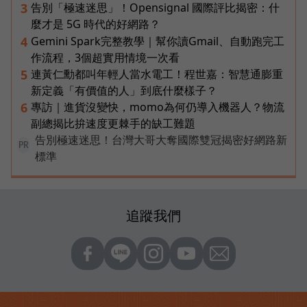
告別「極速迷思」！Opensignal 國際評比揭密：什
3
麼才是 5G 時代的好網路？
Gemini Spark完整教學｜幫你讀Gmail、自動跑完工
4
作流程，3個超實用情境一次看
連黃仁勳都叫年輕人當水電工！程世嘉：智慧通膨重
5
新定義「有價值的人」到底什麼樣子？
專訪｜進貨沒變快，momo為何仍導入機器人？物流
6
副總揭比拚速度更棘手的缺工難題
告別極速迷思！台灣大哥大奪國際雙冠揭密好網路新
PR
標準
追蹤我們