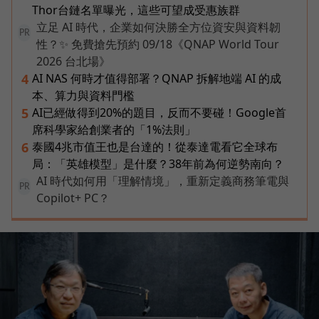
Thor台鏈名單曝光，這些可望成受惠族群
立足 AI 時代，企業如何決勝全方位資安與資料韌
PR
性？✨ 免費搶先預約 09/18《QNAP World Tour
2026 台北場》
AI NAS 何時才值得部署？QNAP 拆解地端 AI 的成
4
本、算力與資料門檻
AI已經做得到20%的題目，反而不要碰！Google首
5
席科學家給創業者的「1%法則」
泰國4兆市值王也是台達的！從泰達電看它全球布
6
局：「英雄模型」是什麼？38年前為何逆勢南向？
AI 時代如何用「理解情境」，重新定義商務筆電與
PR
Copilot+ PC？