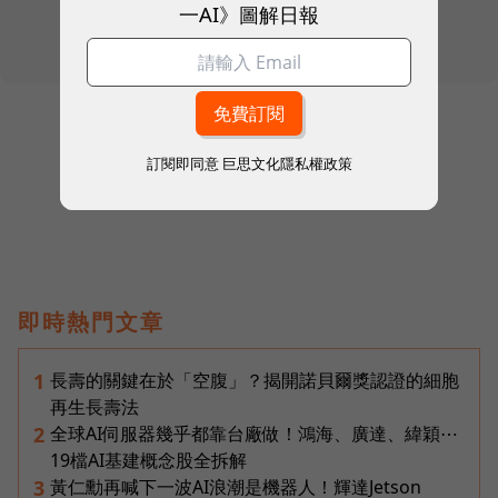
一AI》圖解日報
往下滑看下一篇文章
訂閱即同意
巨思文化隱私權政策
即時熱門文章
長壽的關鍵在於「空腹」？揭開諾貝爾獎認證的細胞
1
再生長壽法
全球AI伺服器幾乎都靠台廠做！鴻海、廣達、緯穎⋯
2
19檔AI基建概念股全拆解
黃仁勳再喊下一波AI浪潮是機器人！輝達Jetson
3