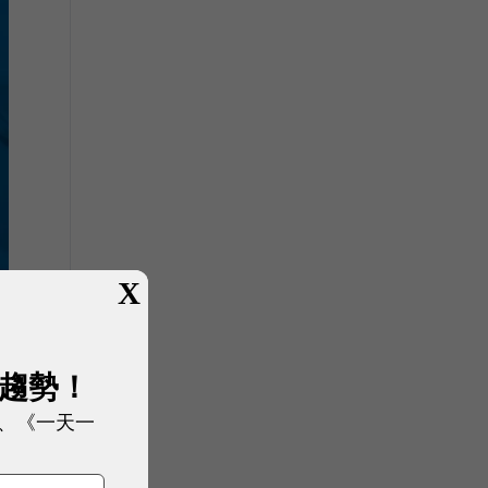
X
展趨勢！
、《一天一