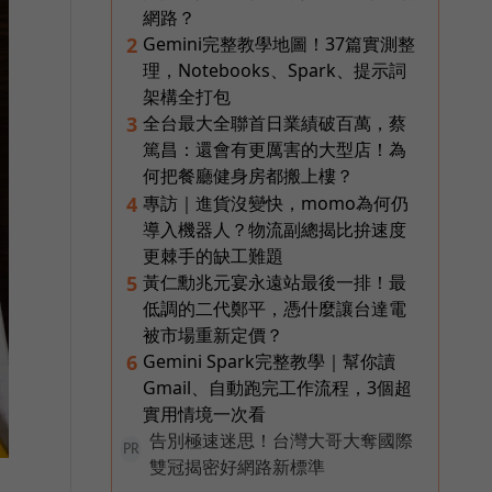
網路？
Gemini完整教學地圖！37篇實測整
2
理，Notebooks、Spark、提示詞
架構全打包
全台最大全聯首日業績破百萬，蔡
3
篤昌：還會有更厲害的大型店！為
何把餐廳健身房都搬上樓？
專訪｜進貨沒變快，momo為何仍
4
導入機器人？物流副總揭比拚速度
更棘手的缺工難題
黃仁勳兆元宴永遠站最後一排！最
5
低調的二代鄭平，憑什麼讓台達電
被市場重新定價？
Gemini Spark完整教學｜幫你讀
6
Gmail、自動跑完工作流程，3個超
實用情境一次看
告別極速迷思！台灣大哥大奪國際
PR
雙冠揭密好網路新標準