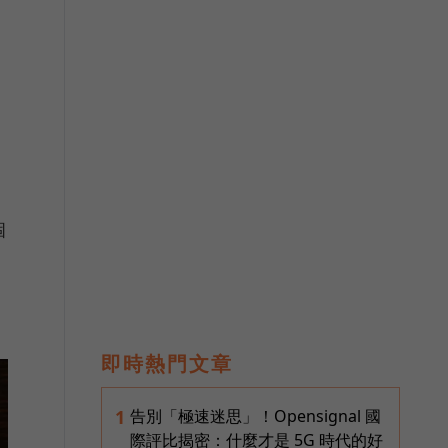
個
即時熱門文章
告別「極速迷思」！Opensignal 國
1
際評比揭密：什麼才是 5G 時代的好