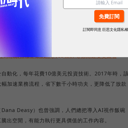
會讓員工執行更有價值工作
準、吸睛，也不代表人類將就此丟了飯碗。摩根大通在
訂閱即同意
巨思文化隱私
示，公司並不會因導入AI技術，而縮減員工人數。
球永續指標企業認證☀️100 MVP等你角逐雙獎榮譽
自動化，每年花費10億美元投資技術。2017年時，
大幅加速業務流程，省下數千小時功夫，更降低了放款
ana Deasy）也曾強調，人們總把導入AI視作飯碗
工騰出空閒，有能力執行更具價值的工作內容。