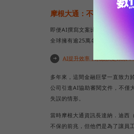
摩根大通：不會炒掉人，
即便AI撰寫文案比行銷專家更精
全球擁有逾25萬名員工，他們表
➜
AI提升效率，永續決定未來！全
多年來，這間金融巨擘一直致力於
公司引進AI協助審閱文件，不僅
失誤的情形。
當時摩根大通資訊長達納．迪西（D
不保的前兆，但他們是為了讓員