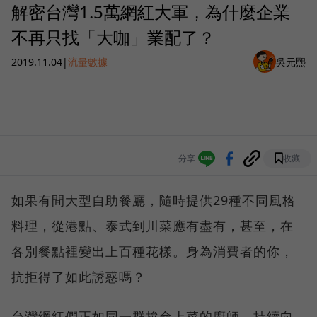
解密台灣1.5萬網紅大軍，為什麼企業
不再只找「大咖」業配了？
2019.11.04
|
流量數據
吳元熙
分享
收藏
如果有間大型自助餐廳，隨時提供29種不同風格
料理，從港點、泰式到川菜應有盡有，甚至，在
各別餐點裡變出上百種花樣。身為消費者的你，
抗拒得了如此誘惑嗎？
台灣網紅們正如同一群拚命上菜的廚師，持續向