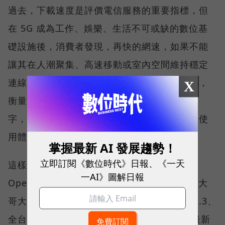
過去，下載速度是評價電信服務的重要指標，但
在 5G 成為工作、娛樂、生活不可或缺的數位基
礎設施後，消費者發現，再快的網速，如果不能
讓其在人潮聚集、高速移動或室內空間維持穩定
連線，即無法轉換成好的使用體驗，也因如此，
X
衡量「好網路」的標準，也逐漸從追求測速數
字，轉向任何時間、任何地點都能穩定連線的使
用體驗。
掌握最新 AI 發展趨勢！
立即訂閱《數位時代》日報、《一天
這樣的轉變，也反映在國際權威網路分析機構
一AI》圖解日報
Opensignal 公布的評比結果。今年初，台灣大
哥大不僅率先奪下「 4G／5G 在線率全球 No.3、
全台 No.1 」國際級榮譽，在 Opensignal 最新