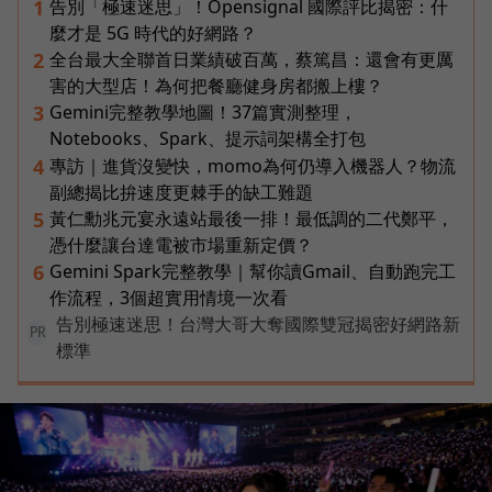
告別「極速迷思」！Opensignal 國際評比揭密：什
1
麼才是 5G 時代的好網路？
全台最大全聯首日業績破百萬，蔡篤昌：還會有更厲
2
害的大型店！為何把餐廳健身房都搬上樓？
Gemini完整教學地圖！37篇實測整理，
3
Notebooks、Spark、提示詞架構全打包
專訪｜進貨沒變快，momo為何仍導入機器人？物流
4
副總揭比拚速度更棘手的缺工難題
黃仁勳兆元宴永遠站最後一排！最低調的二代鄭平，
5
憑什麼讓台達電被市場重新定價？
Gemini Spark完整教學｜幫你讀Gmail、自動跑完工
6
作流程，3個超實用情境一次看
告別極速迷思！台灣大哥大奪國際雙冠揭密好網路新
PR
標準