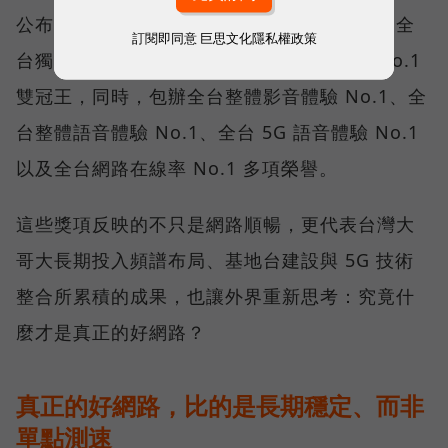
公布的台灣行動網路體驗報告中，更一舉斬獲全
訂閱即同意
巨思文化隱私權政策
台獨有的「可靠性體驗」與「品質一致性」No.1
雙冠王，同時，包辦全台整體影音體驗 No.1、全
台整體語音體驗 No.1、全台 5G 語音體驗 No.1
以及全台網路在線率 No.1 多項榮譽。
這些獎項反映的不只是網路順暢，更代表台灣大
哥大長期投入頻譜布局、基地台建設與 5G 技術
整合所累積的成果，也讓外界重新思考：究竟什
麼才是真正的好網路？
真正的好網路，比的是長期穩定、而非
單點測速