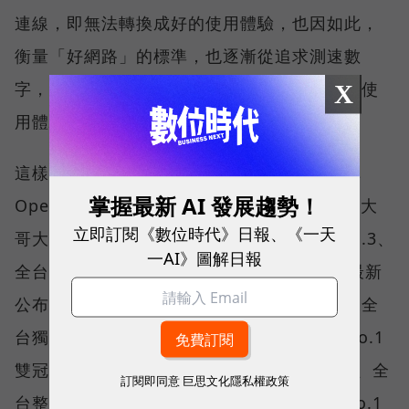
連線，即無法轉換成好的使用體驗，也因如此，
衡量「好網路」的標準，也逐漸從追求測速數
字，轉向任何時間、任何地點都能穩定連線的使
X
用體驗。
這樣的轉變，也反映在國際權威網路分析機構
掌握最新 AI 發展趨勢！
Opensignal 公布的評比結果。今年初，台灣大
立即訂閱《數位時代》日報、《一天
哥大不僅率先奪下「 4G／5G 在線率全球 No.3、
一AI》圖解日報
全台 No.1 」國際級榮譽，在 Opensignal 最新
公布的台灣行動網路體驗報告中，更一舉斬獲全
台獨有的「可靠性體驗」與「品質一致性」No.1
雙冠王，同時，包辦全台整體影音體驗 No.1、全
訂閱即同意
巨思文化隱私權政策
台整體語音體驗 No.1、全台 5G 語音體驗 No.1