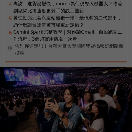
專訪｜進貨沒變快，momo為何仍導入機器人？物流
4
副總揭比拚速度更棘手的缺工難題
黃仁勳兆元宴永遠站最後一排！最低調的二代鄭平，
5
憑什麼讓台達電被市場重新定價？
Gemini Spark完整教學｜幫你讀Gmail、自動跑完工
6
作流程，3個超實用情境一次看
告別極速迷思！台灣大哥大奪國際雙冠揭密好網路新
PR
標準