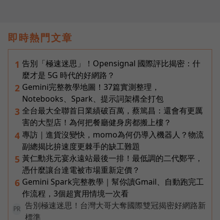
即時熱門文章
告別「極速迷思」！Opensignal 國際評比揭密：什
1
麼才是 5G 時代的好網路？
Gemini完整教學地圖！37篇實測整理，
2
Notebooks、Spark、提示詞架構全打包
全台最大全聯首日業績破百萬，蔡篤昌：還會有更厲
3
害的大型店！為何把餐廳健身房都搬上樓？
專訪｜進貨沒變快，momo為何仍導入機器人？物流
4
副總揭比拚速度更棘手的缺工難題
黃仁勳兆元宴永遠站最後一排！最低調的二代鄭平，
5
憑什麼讓台達電被市場重新定價？
Gemini Spark完整教學｜幫你讀Gmail、自動跑完工
6
作流程，3個超實用情境一次看
告別極速迷思！台灣大哥大奪國際雙冠揭密好網路新
PR
標準