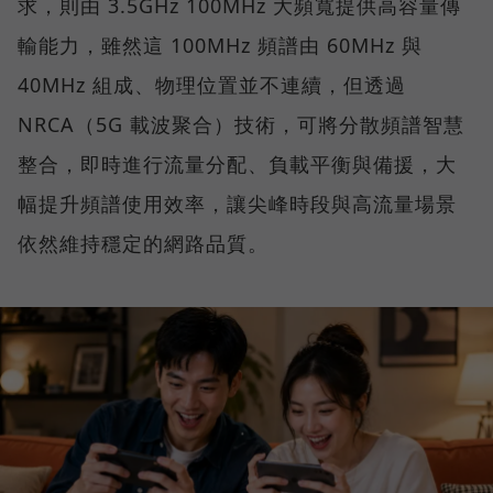
求，則由 3.5GHz 100MHz 大頻寬提供高容量傳
輸能力，雖然這 100MHz 頻譜由 60MHz 與
40MHz 組成、物理位置並不連續，但透過
NRCA（5G 載波聚合）技術，可將分散頻譜智慧
整合，即時進行流量分配、負載平衡與備援，大
幅提升頻譜使用效率，讓尖峰時段與高流量場景
依然維持穩定的網路品質。