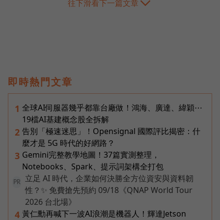
往下滑看下一篇文章
即時熱門文章
全球AI伺服器幾乎都靠台廠做！鴻海、廣達、緯穎⋯
1
19檔AI基建概念股全拆解
告別「極速迷思」！Opensignal 國際評比揭密：什
2
麼才是 5G 時代的好網路？
Gemini完整教學地圖！37篇實測整理，
3
Notebooks、Spark、提示詞架構全打包
立足 AI 時代，企業如何決勝全方位資安與資料韌
PR
性？✨ 免費搶先預約 09/18《QNAP World Tour
2026 台北場》
黃仁勳再喊下一波AI浪潮是機器人！輝達Jetson
4