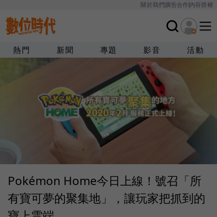
關於我們
廣告合作
內容授權
熱門
新聞
專題
影音
活動
Pokémon Home今日上線！號召「所
有寶可夢的聚集地」，讓玩家把抓到的
寶上雲端