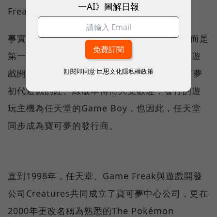
一AI》圖解日報
Freak又是誰？
事實上Game Freak並不是任天堂的子公司，而是
第一款寶可夢遊戲，以及歷代「本傳」系列的遊
訂閱即同意
巨思文化隱私權政策
戲開發商。1996年，Game Freak發表了寶可夢
初代遊戲的紅、綠版本傳而大受歡迎，發行的遊
玩主機為任天堂的Game Boy，也因此，任天堂
同步成為寶可夢的發行商。
直到1998年，任天堂、Game Freak與遊戲開發
公司Creatures共同成立了寶可夢中心公司，更在
2000年更改名稱為熟悉的The Pokémon