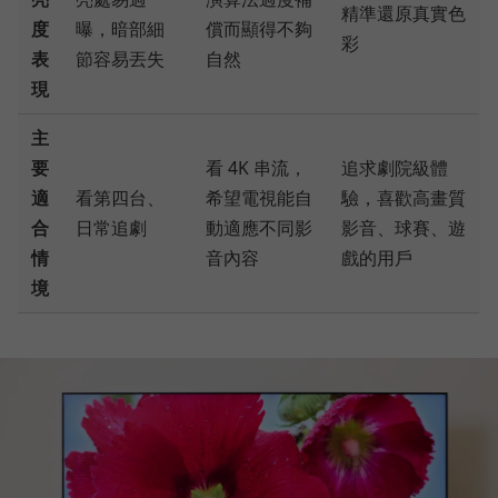
精準還原真實色
度
曝，暗部細
償而顯得不夠
彩
表
節容易丟失
自然
現
主
要
看 4K 串流，
追求劇院級體
適
看第四台、
希望電視能自
驗，喜歡高畫質
合
日常追劇
動適應不同影
影音、球賽、遊
情
音內容
戲的用戶
境