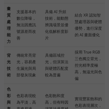
畫
支援基本的
具備 AI 升頻
質
結合 XR 認知智
數位降噪，
技術，能動態
處
慧處理器與硬體
無法因應訊
辨識場景並優
理
優勢，進行深度
號源差而改
化低解析度影
能
的 AI 畫面優化
善
片
力
採用 True RGB
背
傳統常亮背
具備區域控
三色獨立背光，
光
光，容易產
光，但演算法
控光精準度極
技
生漏光與局
與硬體匹配度
高，無溢光與色
術
部發灰現象
較為普遍
偏
色
彩
色彩表現較
色彩飽和度
實現豐富飽和的
與
為平淡，高
高，但有時因
色彩表現層次，
亮
亮處易過
演算法過度補