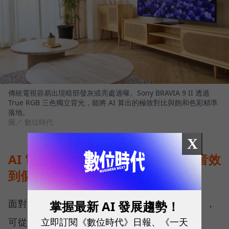
傳統電視容易出現暗部發灰或亮處過曝。Sony BRAVIA 9 II 透過
True RGB 三色獨立背光，能將 AI 算出的極致對比與飽和色彩精準
落地。
圖／ 數位時代
X
AI 電視可以幹嘛？從畫質、場景、音效
到個人化推薦的四大核心進化
面對消費者的核心疑問「AI 電視可以幹嘛？」，
掌握最新 AI 發展趨勢！
立即訂閱《數位時代》日報、《一天
可從四大 AI 電視功能深入拆解。