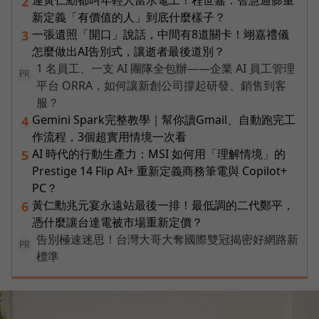
連黃仁勳都叫年輕人當水電工！程世嘉：智慧通膨重
2
新定義「有價值的人」到底什麼樣子？
一張遺照「開口」說話，中間有8道關卡！翊嘉禮儀
3
怎麼做出AI告別式，讓逝者最後道別？
1 名員工、一支 AI 團隊全包辦——企業 AI 員工管理
PR
平台 ORRA，如何讓新創公司撐起研發、銷售到客
服？
Gemini Spark完整教學｜幫你讀Gmail、自動跑完工
4
作流程，3個超實用情境一次看
AI 時代的行動生產力：MSI 如何用「理解情境」的
5
Prestige 14 Flip AI+ 重新定義商務筆電與 Copilot+
PC？
黃仁勳兆元宴永遠站最後一排！最低調的二代鄭平，
6
憑什麼讓台達電被市場重新定價？
告別極速迷思！台灣大哥大奪國際雙冠揭密好網路新
PR
標準