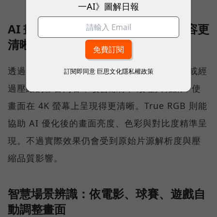
一AI》圖解日報
AI 畫質升頻與降噪：讓低解析度內容更
清晰
透過 AI 升頻與降噪技術，可分析解析度較低或經
訂閱即同意
巨思文化隱私權政策
過壓縮的影音內容，改善線條、紋理與雜訊，使
畫面在 4K 螢幕上呈現得更清晰。True RGB 則能
協助 AI 優化後的畫面亮度、色彩與對比度精準呈
現。不過實際效果仍會受到原始片源解析度與壓
縮品質影響。
智慧場景辨識：依電影、球賽、遊戲自
動調整畫面