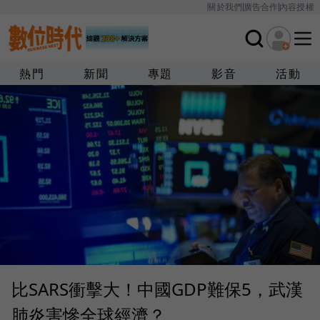
關於我們
廣告合作
內容授權
熱門
新聞
專題
影音
活動
比SARS衝擊大！中國GDP難保5，武漢
肺炎害慘全球經濟？