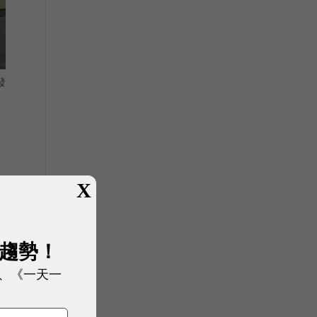
發
X
餘
角
展趨勢！
、《一天一
新