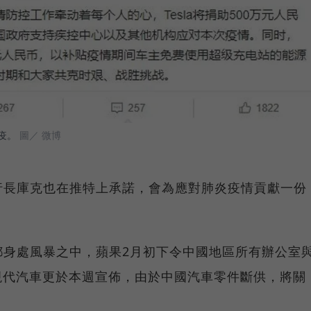
疫。
圖／ 微博
行長庫克也在推特上承諾，會為應對肺炎疫情貢獻一份
都身處風暴之中，蘋果2月初下令中國地區所有辦公室
9日；現代汽車更於本週宣佈，由於中國汽車零件斷供，將關