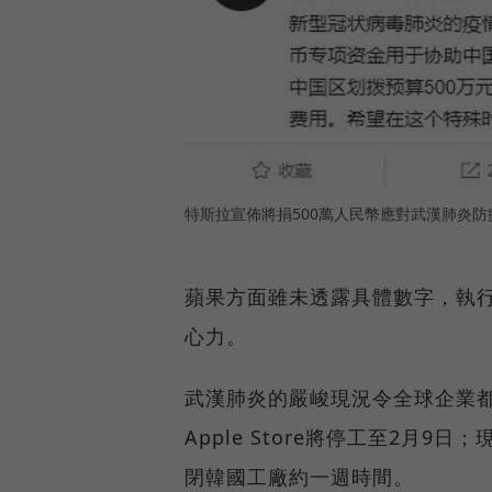
特斯拉宣佈將捐500萬人民幣應對武漢肺炎防
蘋果方面雖未透露具體數字，執
心力。
武漢肺炎的嚴峻現況令全球企業
Apple Store將停工至2月
閉韓國工廠約一週時間。