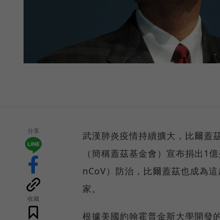
分享
武漢肺炎疫情持續擴大，比爾蓋
（簡稱蓋茲基金會）宣布捐出1億美
nCoV）防治，比爾蓋茲也成為
家。
收藏
根據美國約翰霍普金斯大學開發