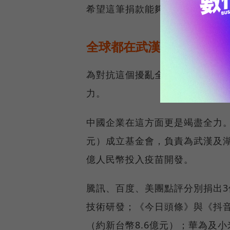
希望這筆捐款能夠喚起各界響應
全球都在武漢肺炎暴風圈
為對抗這個擾亂全球經濟秩序、
力。
中國企業在這方面更是竭盡全力。
元）成立基金會，負責為武漢及
億人民幣投入疫苗開發。
騰訊、百度、美團點評分別捐出3
技術研發；《今日頭條》與《抖
（約新台幣8.6億元）；華為及小米