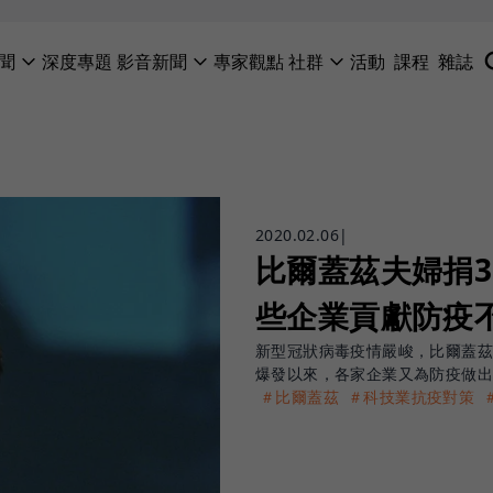
聞
深度專題
影音新聞
專家觀點
社群
活動
課程
雜誌
2020.02.06
|
比爾蓋茲夫婦捐
些企業貢獻防疫
新型冠狀病毒疫情嚴峻，比爾蓋茲
爆發以來，各家企業又為防疫做
＃比爾蓋茲
＃科技業抗疫對策