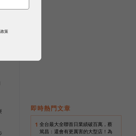
權政策
1
即時熱門文章
療
全台最大全聯首日業績破百萬，蔡
1
篤昌：還會有更厲害的大型店！為
步