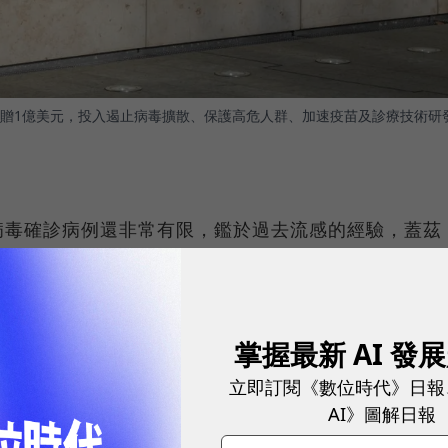
贈1億美元，投入遏止病毒擴散、保護高危人群、加速疫苗及診療技術研
病毒確診病例還非常有限，鑑於過去流感的經驗，蓋茲
，協助當地開發中國家有能力採取適當的防疫措施。而其
於加速武漢肺炎疫苗、新檢測方法的研究與開發，從長期
掌握最新 AI 發
立即訂閱《數位時代》日報
ark Suzman）在推特上表示，全球應共同努力遏止
AI》圖解日報
險的人民，以及投入開發疫情工具減緩疫情，同時，他