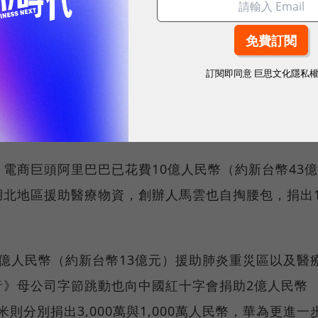
，一同為防治疫情貢獻一份力。
，企業巨頭群起奧援
訂閱即同意
巨思文化隱私
奪走許多寶貴性命的新型傳染病，各方企業都出了不少
電商巨頭阿里巴巴已花費10億人民幣（約新台幣43億
湖北地區援助醫療物資，創辦人馬雲也自掏腰包，捐出
億人民幣（約新台幣13億元）援助肺炎重災區以及醫
音》母公司字節跳動也向中國紅十字會捐助2億人民幣
則分別捐出3,000萬與1,000萬人民幣，華為更進一