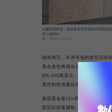
比爾及梅琳達．蓋茲基金會宣佈為武漢肺炎捐
等三個面向。
圖／ shutterstock
雖然南亞、非洲等地的新型冠狀
基金會也將捐出2,000萬美元
的6,000萬美元，則計畫將用
度控制疫情蔓延與擴散。
蓋茲基金會CEo馬克．蘇茲曼（M
型冠狀病毒擴散，保護處於高風