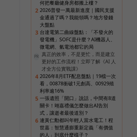
何把餐廳健身房都搬上樓？
2026普發一萬最新進度｜國民支援
2
金通過了嗎？我能領嗎？地方發錢
大盤點
台達電第二曲線盤點：「不發火的
3
佈
發電機」SOFC是什麼？AI機器人、
微電網、氫電池都它的局
真正的效率，不是更忙，而是建立
PR
更好的工作流程！立即了解《AI 人
才全方位實戰課》
入
2026年8月ETF配息盤點｜19檔一次
4
看，00878衝破1元創高、00929殖
利率逾16%
一張遺照「開口」說話，中間有8道
5
關卡！翊嘉禮儀怎麼做出AI告別
式，讓逝者最後道別？
連黃仁勳都叫年輕人當水電工！程
6
世嘉：智慧通膨重新定義「有價值
的人」到底什麼樣子？