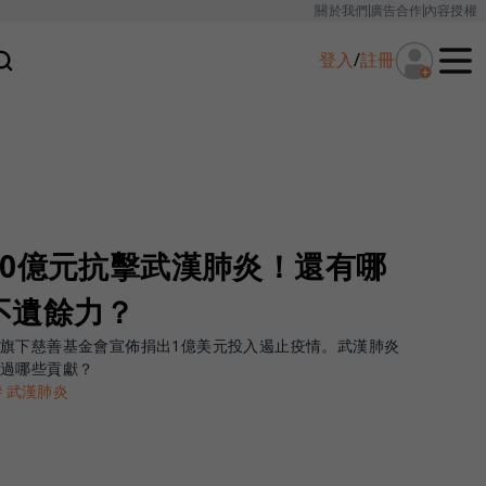
關於我們
廣告合作
內容授權
登入
/
註冊
30億元抗擊武漢肺炎！還有哪
不遺餘力？
旗下慈善基金會宣佈捐出1億美元投入遏止疫情。武漢肺炎
出過哪些貢獻？
＃武漢肺炎