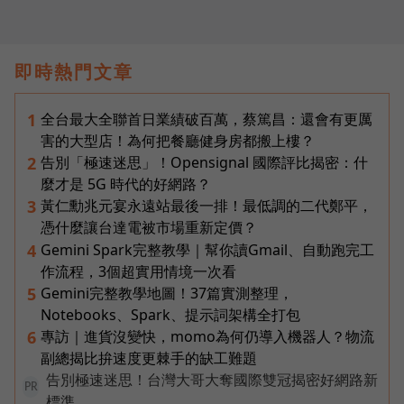
即時熱門文章
全台最大全聯首日業績破百萬，蔡篤昌：還會有更厲
1
害的大型店！為何把餐廳健身房都搬上樓？
告別「極速迷思」！Opensignal 國際評比揭密：什
2
麼才是 5G 時代的好網路？
黃仁勳兆元宴永遠站最後一排！最低調的二代鄭平，
3
憑什麼讓台達電被市場重新定價？
Gemini Spark完整教學｜幫你讀Gmail、自動跑完工
4
作流程，3個超實用情境一次看
Gemini完整教學地圖！37篇實測整理，
5
Notebooks、Spark、提示詞架構全打包
專訪｜進貨沒變快，momo為何仍導入機器人？物流
6
副總揭比拚速度更棘手的缺工難題
告別極速迷思！台灣大哥大奪國際雙冠揭密好網路新
PR
標準