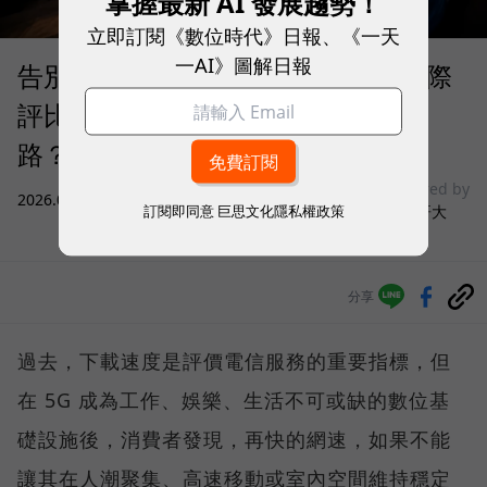
掌握最新 AI 發展趨勢！
立即訂閱《數位時代》日報、《一天
一AI》圖解日報
告別「極速迷思」！Opensignal 國際
評比揭密：什麼才是 5G 時代的好網
路？
sponsored by
2026.08.03
|
3C生活
訂閱即同意
巨思文化隱私權政策
台灣大哥大
分享
過去，下載速度是評價電信服務的重要指標，但
在 5G 成為工作、娛樂、生活不可或缺的數位基
礎設施後，消費者發現，再快的網速，如果不能
讓其在人潮聚集、高速移動或室內空間維持穩定