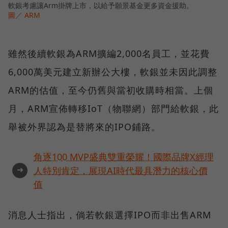
軟銀考慮讓Arm掛牌上市，以給予願景基金更多資金援助。
圖／ ARM
雖然後續軟銀為ARM擴編2,000名員工，並花費
6,000萬美元建立新辦公大樓，軟銀並未因此調整
ARM的估值，至今仍舊與當初收購時相當。上個
月，ARM宣佈轉移IoT（物聯網）部門給軟銀，此
舉被外界認為是替將來的IPO鋪路。
角逐100 MVP盛典雙重榮耀！國際品牌X經理
➜
人特別肯定，展現AI時代最具潛力的核心價
值
消息人士指出，倘若軟銀選擇IPO而非出售ARM