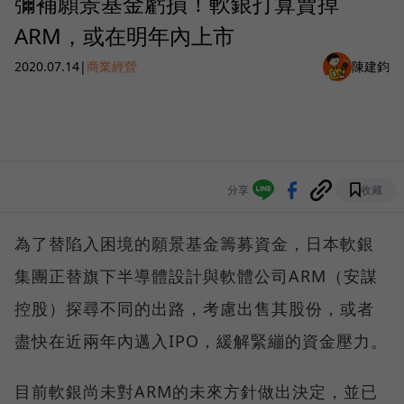
彌補願景基金虧損！軟銀打算賣掉
ARM，或在明年內上市
2020.07.14
|
商業經營
陳建鈞
分享
收藏
為了替陷入困境的願景基金籌募資金，日本軟銀
集團正替旗下半導體設計與軟體公司ARM（安謀
控股）探尋不同的出路，考慮出售其股份，或者
盡快在近兩年內邁入IPO，緩解緊繃的資金壓力。
目前軟銀尚未對ARM的未來方針做出決定，並已