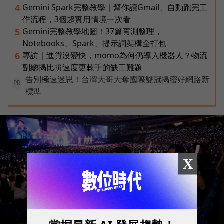
Gemini Spark完整教學｜幫你讀Gmail、自動跑完工
4
作流程，3個超實用情境一次看
Gemini完整教學地圖！37篇實測整理，
5
Notebooks、Spark、提示詞架構全打包
專訪｜進貨沒變快，momo為何仍導入機器人？物流
6
副總揭比拚速度更棘手的缺工難題
告別極速迷思！台灣大哥大奪國際雙冠揭密好網路新
PR
標準
X