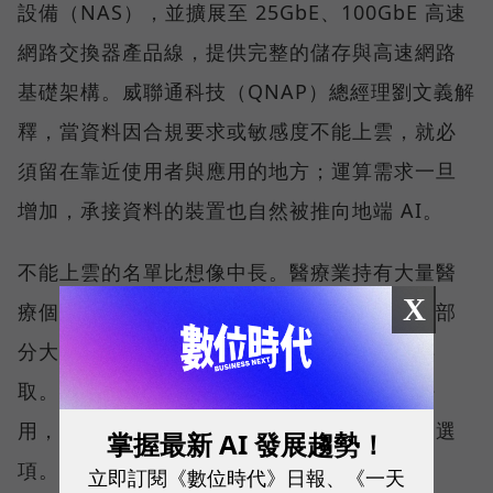
設備（NAS），並擴展至 25GbE、100GbE 高速
網路交換器產品線，提供完整的儲存與高速網路
基礎架構。威聯通科技（QNAP）總經理劉文義解
釋，當資料因合規要求或敏感度不能上雲，就必
須留在靠近使用者與應用的地方；運算需求一旦
增加，承接資料的裝置也自然被推向地端 AI。
不能上雲的名單比想像中長。醫療業持有大量醫
X
療個資，金融與保險業受到合規與法規限制，部
分大學院校與設計公司也不希望資料被雲端存
取。對這些組織而言，問題並不是雲端好不好
用，而是一開始就沒有把核心資料全面上雲的選
掌握最新 AI 發展趨勢！
項。
立即訂閱《數位時代》日報、《一天