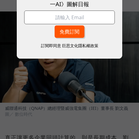
一AI》圖解日報
訂閱即同意
巨思文化隱私權政策
威聯通科技（QNAP）總經理暨威強電集團（IEI）董事長 劉文義
圖／ 數位時代
真正讓更多企業回頭計算的，則是長期成本。劉