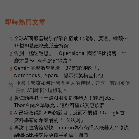
即時熱門文章
全球AI伺服器幾乎都靠台廠做！鴻海、廣達、緯穎⋯
1
19檔AI基建概念股全拆解
告別「極速迷思」！Opensignal 國際評比揭密：什
2
麼才是 5G 時代的好網路？
Gemini完整教學地圖！37篇實測整理，
3
Notebooks、Spark、提示詞架構全打包
企業主管該如何用管理真人的邏輯，建立一套能被信
PR
任的 AI 團隊治理機制？
黃仁勳再喊下一波AI浪潮是機器人！輝達Jetson
4
Thor台鏈名單曝光，這些可望成受惠族群
AI已經做得到20%的題目，反而不要碰！Google首
5
席科學家給創業者的「1%法則」
專訪｜進貨沒變快，momo為何仍導入機器人？物流
6
副總揭比拚速度更棘手的缺工難題