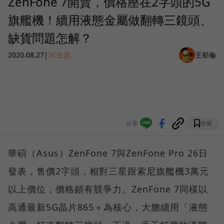
ZenFone 7開賣，價格壓在2字頭的5G
旗艦機！續用液態金屬做翻轉三鏡頭、
缺貨問題怎解？
2020.08.27
|
3C生活
王郁倫
分享
收藏
華碩（Asus）ZenFone 7與ZenFone Pro 26日
發表，售價2字頭，相對三星跟索尼旗艦機3萬元
以上價位，價格頗有競爭力。ZenFone 7同樣以
高通最新5G晶片865＋為核心，大膽續用「液態