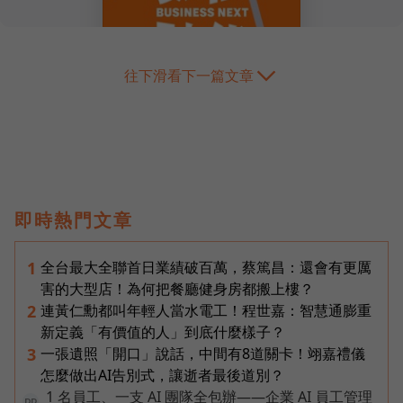
往下滑看下一篇文章
即時熱門文章
全台最大全聯首日業績破百萬，蔡篤昌：還會有更厲
1
害的大型店！為何把餐廳健身房都搬上樓？
連黃仁勳都叫年輕人當水電工！程世嘉：智慧通膨重
2
新定義「有價值的人」到底什麼樣子？
一張遺照「開口」說話，中間有8道關卡！翊嘉禮儀
3
怎麼做出AI告別式，讓逝者最後道別？
1 名員工、一支 AI 團隊全包辦——企業 AI 員工管理