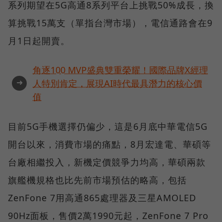
系列期望在5G高通8系列平台上挑戰50%成長，換
算挑戰15萬支（單指台灣市場），電信通路會在9
月1日起開賣。
角逐100 MVP盛典雙重榮耀！國際品牌X經理
➜
人特別肯定，展現AI時代最具潛力的核心價
值
目前5G手機選擇仍偏少，這是6月底中華電信5G
開台以來，消費市場的痛點，8月宏達電、華碩等
台廠相繼投入，新機定價競爭力均高，華碩兩款
旗艦機規格也比先前市場預估的略高，包括
ZenFone 7用高通865處理器及三星AMOLED
90Hz面板，售價2萬1990元起，ZenFone 7 Pro