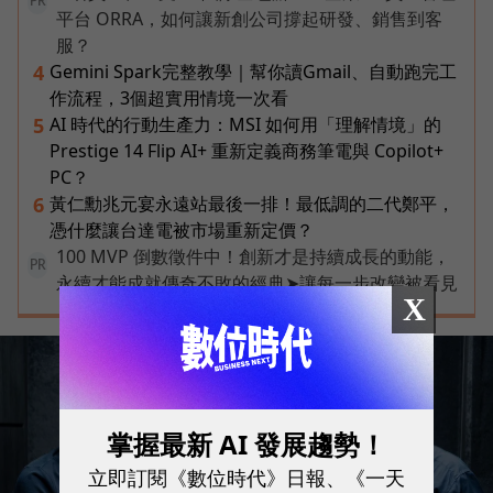
PR
平台 ORRA，如何讓新創公司撐起研發、銷售到客
服？
Gemini Spark完整教學｜幫你讀Gmail、自動跑完工
4
作流程，3個超實用情境一次看
AI 時代的行動生產力：MSI 如何用「理解情境」的
5
Prestige 14 Flip AI+ 重新定義商務筆電與 Copilot+
PC？
黃仁勳兆元宴永遠站最後一排！最低調的二代鄭平，
6
憑什麼讓台達電被市場重新定價？
100 MVP 倒數徵件中！創新才是持續成長的動能，
PR
永續才能成就傳奇不敗的經典➤讓每一步改變被看見
X
掌握最新 AI 發展趨勢！
立即訂閱《數位時代》日報、《一天