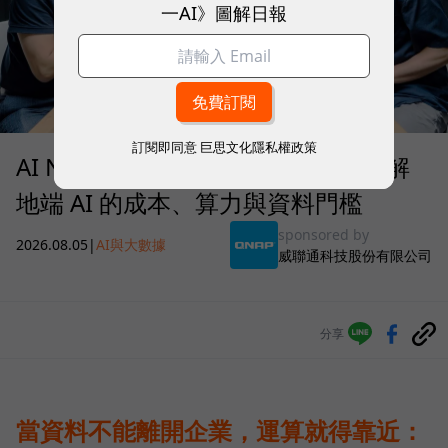
一AI》圖解日報
訂閱即同意
巨思文化隱私權政策
AI NAS 何時才值得部署？QNAP 拆解
地端 AI 的成本、算力與資料門檻
sponsored by
2026.08.05
|
AI與大數據
威聯通科技股份有限公司
分享
當資料不能離開企業，運算就得靠近：