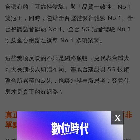
台獨有的「可靠性體驗」與「品質一致性」No.1
雙冠王，同時，包辦全台整體影音體驗 No.1、全
台整體語音體驗 No.1、全台 5G 語音體驗 No.1
以及全台網路在線率 No.1 多項榮譽。
這些獎項反映的不只是網路順暢，更代表台灣大
哥大長期投入頻譜布局、基地台建設與 5G 技術
整合所累積的成果，也讓外界重新思考：究竟什
麼才是真正的好網路？
真正的好網路，比的是長期穩定、而非
X
單點測速