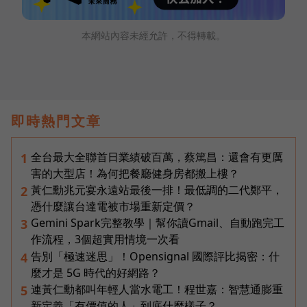
本網站內容未經允許，不得轉載。
即時熱門文章
全台最大全聯首日業績破百萬，蔡篤昌：還會有更厲
1
害的大型店！為何把餐廳健身房都搬上樓？
黃仁勳兆元宴永遠站最後一排！最低調的二代鄭平，
2
憑什麼讓台達電被市場重新定價？
Gemini Spark完整教學｜幫你讀Gmail、自動跑完工
3
作流程，3個超實用情境一次看
告別「極速迷思」！Opensignal 國際評比揭密：什
4
麼才是 5G 時代的好網路？
連黃仁勳都叫年輕人當水電工！程世嘉：智慧通膨重
5
新定義「有價值的人」到底什麼樣子？