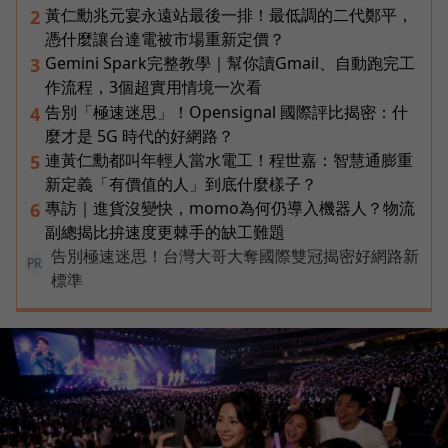
黃仁勳兆元宴永遠站最後一排！最低調的二代鄭平，
2
憑什麼讓台達電被市場重新定價？
Gemini Spark完整教學｜幫你讀Gmail、自動跑完工
3
作流程，3個超實用情境一次看
告別「極速迷思」！Opensignal 國際評比揭密：什
4
麼才是 5G 時代的好網路？
連黃仁勳都叫年輕人當水電工！程世嘉：智慧通膨重
5
新定義「有價值的人」到底什麼樣子？
專訪｜進貨沒變快，momo為何仍導入機器人？物流
6
副總揭比拚速度更棘手的缺工難題
告別極速迷思！台灣大哥大奪國際雙冠揭密好網路新
PR
標準