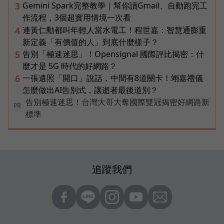
Gemini Spark完整教學｜幫你讀Gmail、自動跑完工
3
作流程，3個超實用情境一次看
連黃仁勳都叫年輕人當水電工！程世嘉：智慧通膨重
4
新定義「有價值的人」到底什麼樣子？
告別「極速迷思」！Opensignal 國際評比揭密：什
5
麼才是 5G 時代的好網路？
一張遺照「開口」說話，中間有8道關卡！翊嘉禮儀
6
怎麼做出AI告別式，讓逝者最後道別？
告別極速迷思！台灣大哥大奪國際雙冠揭密好網路新
PR
標準
追蹤我們