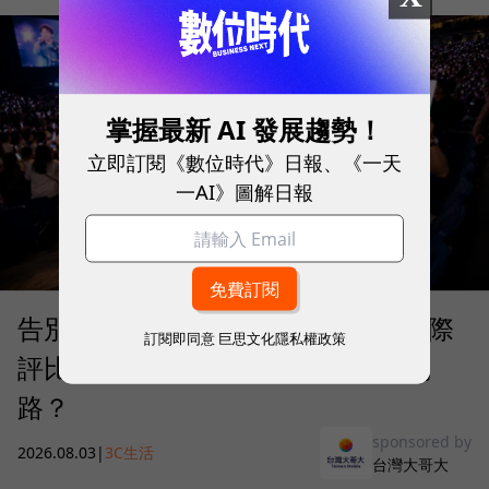
掌握最新 AI 發展趨勢！
立即訂閱《數位時代》日報、《一天
一AI》圖解日報
告別「極速迷思」！Opensignal 國際
訂閱即同意
巨思文化隱私權政策
評比揭密：什麼才是 5G 時代的好網
路？
sponsored by
2026.08.03
|
3C生活
台灣大哥大