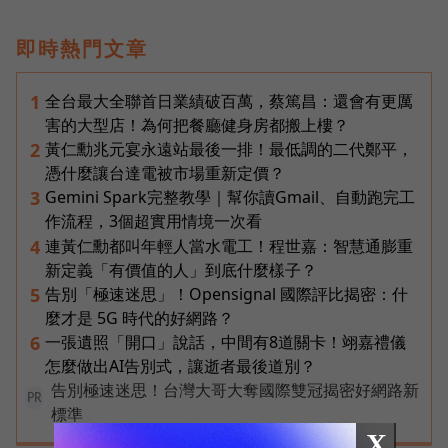
即時熱門文章
全台最大全聯首日業績破百萬，蔡篤昌：還會有更厲
1
害的大型店！為何把餐廳健身房都搬上樓？
黃仁勳兆元宴永遠站最後一排！最低調的二代鄭平，
2
憑什麼讓台達電被市場重新定價？
Gemini Spark完整教學｜幫你讀Gmail、自動跑完工
3
作流程，3個超實用情境一次看
連黃仁勳都叫年輕人當水電工！程世嘉：智慧通膨重
4
新定義「有價值的人」到底什麼樣子？
告別「極速迷思」！Opensignal 國際評比揭密：什
5
麼才是 5G 時代的好網路？
一張遺照「開口」說話，中間有8道關卡！翊嘉禮儀
6
怎麼做出AI告別式，讓逝者最後道別？
告別極速迷思！台灣大哥大奪國際雙冠揭密好網路新
PR
標準
X