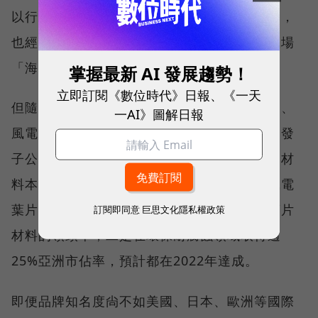
以行銷全球市場為目標，不只投入新材料研發，
也經營離岸風電開發，上緯是台灣首座離岸風場
「海洋風電」的發起人，一度成為產業佳話。
掌握最新 AI 發展趨勢！
立即訂閱《數位時代》日報、《一天
但隨著外商來台投資風場，面臨外商重金挖角、
一AI》圖解日報
風電人才外流問題。上緯去年出售離岸風場開發
子公司上緯新能源95%股權後，集團資源回歸材
料本業，蔡朝陽也提出兩大目標：一是全球風電
葉片材料領域達25%市佔率，成為全球風電葉片
訂閱即同意
巨思文化隱私權政策
材料的領頭羊；二是在環保耐腐蝕領域取得逾
25%亞洲市佔率，預計都在2022年達成。
即便品牌知名度尙不如美國、日本、歐洲等國際