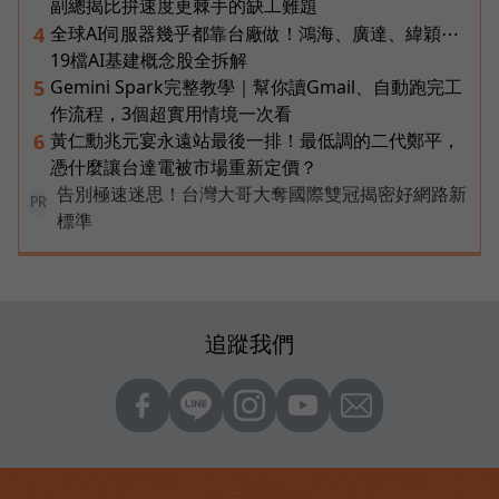
副總揭比拚速度更棘手的缺工難題
全球AI伺服器幾乎都靠台廠做！鴻海、廣達、緯穎⋯
4
19檔AI基建概念股全拆解
Gemini Spark完整教學｜幫你讀Gmail、自動跑完工
5
作流程，3個超實用情境一次看
黃仁勳兆元宴永遠站最後一排！最低調的二代鄭平，
6
憑什麼讓台達電被市場重新定價？
告別極速迷思！台灣大哥大奪國際雙冠揭密好網路新
PR
標準
追蹤我們