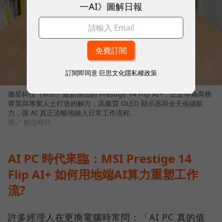
一AI》圖解日報
訂閱即同意
巨思文化隱私權政策
微星科技（MSI）最新推出的 Prestige 14 Flip AI+，正是專為商務
菁英與專業人士打造的解方，高畫質 OLED 顯示器與全天候續航
力，讓 AI 真正流暢地融入日常工作流程。
圖／ 數位時代
AI PC 時代來臨：MSI Prestige 14
Flip AI+ 如何用地端AI算力重塑工作
流?
許多經理人在更換電腦時常問：「AI PC 真的值