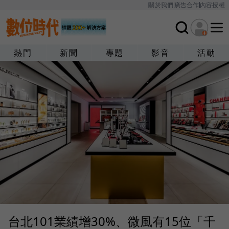
關於我們
廣告合作
內容授權
熱門
新聞
專題
影音
活動
台北101業績增30%、微風有15位「千