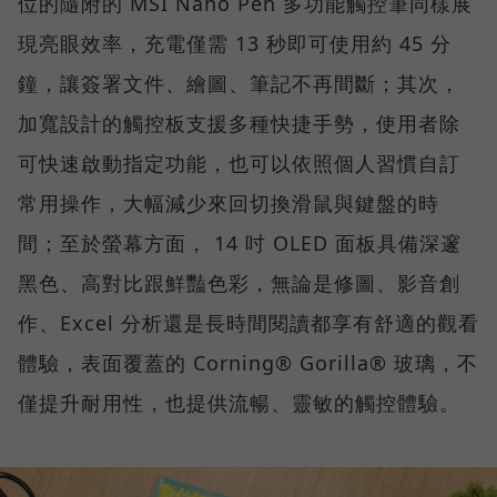
位的隨附的 MSI Nano Pen 多功能觸控筆同樣展
現亮眼效率，充電僅需 13 秒即可使用約 45 分
鐘，讓簽署文件、繪圖、筆記不再間斷；其次，
加寬設計的觸控板支援多種快捷手勢，使用者除
可快速啟動指定功能，也可以依照個人習慣自訂
常用操作，大幅減少來回切換滑鼠與鍵盤的時
間；至於螢幕方面， 14 吋 OLED 面板具備深邃
黑色、高對比跟鮮豔色彩，無論是修圖、影音創
作、Excel 分析還是長時間閱讀都享有舒適的觀看
體驗，表面覆蓋的 Corning® Gorilla® 玻璃，不
僅提升耐用性，也提供流暢、靈敏的觸控體驗。