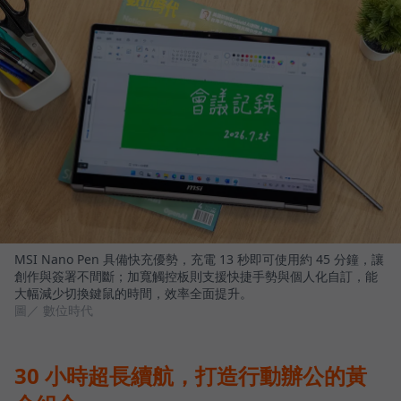
MSI Nano Pen 具備快充優勢，充電 13 秒即可使用約 45 分鐘，讓
創作與簽署不間斷；加寬觸控板則支援快捷手勢與個人化自訂，能
大幅減少切換鍵鼠的時間，效率全面提升。
圖／ 數位時代
30 小時超長續航，打造行動辦公的黃