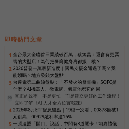
即時熱門文章
全台最大全聯首日業績破百萬，蔡篤昌：還會有更厲
1
害的大型店！為何把餐廳健身房都搬上樓？
2026普發一萬最新進度｜國民支援金通過了嗎？我
2
能領嗎？地方發錢大盤點
台達電第二曲線盤點：「不發火的發電機」SOFC是
3
什麼？AI機器人、微電網、氫電池都它的局
真正的效率，不是更忙，而是建立更好的工作流程！
PR
立即了解《AI 人才全方位實戰課》
2026年8月ETF配息盤點｜19檔一次看，00878衝破1
4
元創高、00929殖利率逾16%
一張遺照「開口」說話，中間有8道關卡！翊嘉禮儀
5