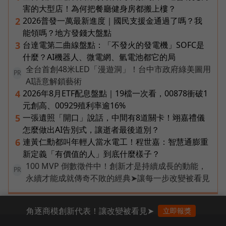
害的大型店！為何把餐廳健身房都搬上樓？
2026普發一萬最新進度｜國民支援金通過了嗎？我
2
能領嗎？地方發錢大盤點
台達電第二曲線盤點：「不發火的發電機」SOFC是
3
什麼？AI機器人、微電網、氫電池都它的局
全台首創48米LED「漫遊洞」！台中市政府綠美圖用
PR
AI語意解鎖藝術
2026年8月ETF配息盤點｜19檔一次看，00878衝破1
4
元創高、00929殖利率逾16%
一張遺照「開口」說話，中間有8道關卡！翊嘉禮儀
5
怎麼做出AI告別式，讓逝者最後道別？
連黃仁勳都叫年輕人當水電工！程世嘉：智慧通膨重
6
新定義「有價值的人」到底什麼樣子？
100 MVP 倒數徵件中！創新才是持續成長的動能，
PR
永續才能成就傳奇不敗的經典➤讓每一步改變被看見
角逐商模創新代表！讓改變被看見➤
立即報獎