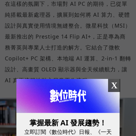
在這樣的氛圍下，市場對 AI PC 的期待，已從單
純搭載最新處理器，擴展到如何將 AI 算力、硬體
設計與真實使用情境無縫整合。微星科技（MSI）
最新推出的 Prestige 14 Flip AI+，正是專為商
務菁英與專業人士打造的解方。它結合了微軟
Copilot+ PC 架構、本地端 AI 運算、2-in-1 翻轉
設計、高畫質 OLED 顯示器與全天候續航力，讓
AI 真正流暢地融入日常工作流程。
X
掌握最新 AI 發展趨勢！
立即訂閱《數位時代》日報、《一天