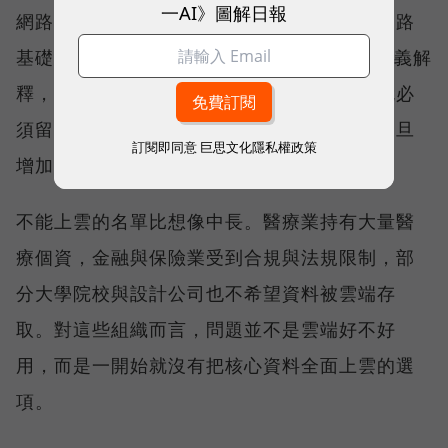
一AI》圖解日報
網路交換器產品線，提供完整的儲存與高速網路
基礎架構。威聯通科技（QNAP）總經理劉文義解
釋，當資料因合規要求或敏感度不能上雲，就必
須留在靠近使用者與應用的地方；運算需求一旦
訂閱即同意
巨思文化隱私權政策
增加，承接資料的裝置也自然被推向地端 AI。
不能上雲的名單比想像中長。醫療業持有大量醫
療個資，金融與保險業受到合規與法規限制，部
分大學院校與設計公司也不希望資料被雲端存
取。對這些組織而言，問題並不是雲端好不好
用，而是一開始就沒有把核心資料全面上雲的選
項。