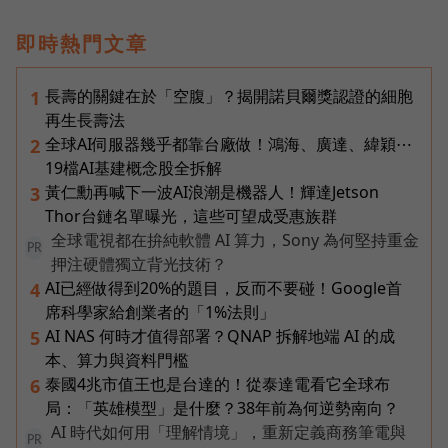
即時熱門文章
長壽的關鍵在於「空腹」？揭開諾貝爾獎認證的細胞
1
再生長壽法
全球AI伺服器幾乎都靠台廠做！鴻海、廣達、緯穎⋯
2
19檔AI基建概念股全拆解
黃仁勳再喊下一波AI浪潮是機器人！輝達Jetson
3
Thor台鏈名單曝光，這些可望成受惠族群
全球電視都在拚純軟體 AI 算力，Sony 為何堅持重金
PR
押注硬體獨立背光技術？
AI已經做得到20%的題目，反而不要碰！Google首
4
席科學家給創業者的「1%法則」
AI NAS 何時才值得部署？QNAP 拆解地端 AI 的成
5
本、算力與資料門檻
泰國4兆市值王也是台達的！從泰達電看它全球布
6
局：「英雄模型」是什麼？38年前為何逆勢南向？
AI 時代如何用「理解情境」，重新定義商務筆電與
PR