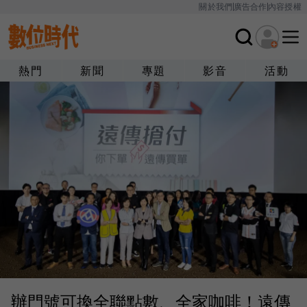
關於我們
廣告合作
內容授權
熱門
新聞
專題
影音
活動
辦門號可換全聯點數、全家咖啡！遠傳