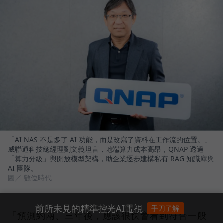
「AI NAS 不是多了 AI 功能，而是改寫了資料在工作流的位置。」
威聯通科技總經理劉文義坦言，地端算力成本高昂，QNAP 透過
「算力分級」與開放模型架構，助企業逐步建構私有 RAG 知識庫與
AI 團隊。
圖／ 數位時代
前所未見的精準控光AI電視
手刀了解
「預測約兩、三年後，應該很快會看到符合一般