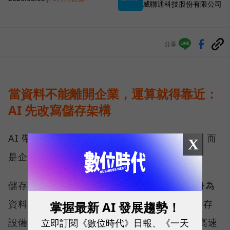
威聯通科技股份有限公司
分享
當資料不能離開企業，運算就得靠近：
AI 先改寫儲存架構
AI 帶來的第一個變化，不只是運算能力提高，而
X
是企業必須重新決定資料放在哪裡。
儲存架構大致分為雲端與地端兩塊，QNAP 身為
資料安全的守護者，長期發展的是地端網路儲存
掌握最新 AI 發展趨勢！
立即訂閱《數位時代》日報、《一天
設備（NAS），並擴展至 25GbE、100GbE 高速