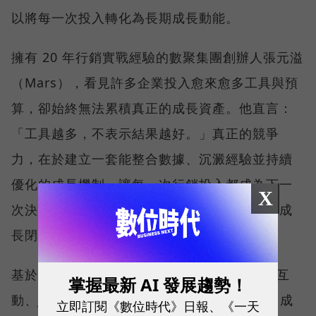
以將每一次投入轉化為長期成長動能。
擁有 20 年行銷實戰經驗的數聚集團創辦人張元溢
（Mars），看見許多企業投入愈來愈多工具與預
算，卻始終無法累積真正的成長資產。他直言：
「工具越多，不表示結果越好。」真正的競爭
力，在於建立一套能整合數據、沉澱經驗並持續
優化的成長機制，讓每一次行銷投入都成為下一
X
次決策的養分，形成能不斷學習、自我進化的成
長閉環。
基於這樣的理念，他整合旗下 Reddoor 紅門互
掌握最新 AI 發展趨勢！
動、Justar 數聚國際與 INLY 影領三大品牌，成
立即訂閱《數位時代》日報、《一天