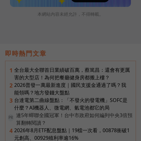
本網站內容未經允許，不得轉載。
即時熱門文章
全台最大全聯首日業績破百萬，蔡篤昌：還會有更厲
1
害的大型店！為何把餐廳健身房都搬上樓？
2026普發一萬最新進度｜國民支援金通過了嗎？我
2
能領嗎？地方發錢大盤點
台達電第二曲線盤點：「不發火的發電機」SOFC是
3
什麼？AI機器人、微電網、氫電池都它的局
連5年蟬聯全國冠軍！台中市政府如何編列中央3倍預
PR
算翻轉閱讀？
2026年8月ETF配息盤點｜19檔一次看，00878衝破1
4
元創高、00929殖利率逾16%