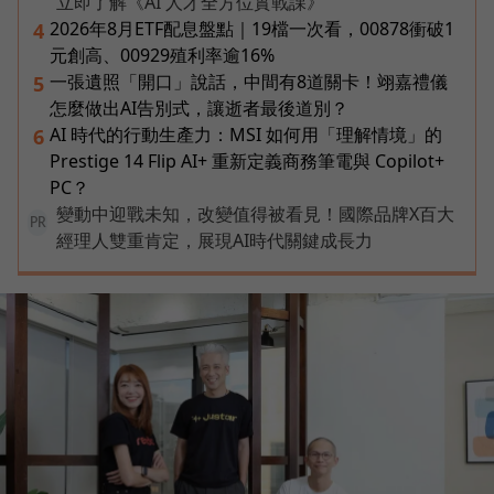
立即了解《AI 人才全方位實戰課》
2026年8月ETF配息盤點｜19檔一次看，00878衝破1
4
元創高、00929殖利率逾16%
一張遺照「開口」說話，中間有8道關卡！翊嘉禮儀
5
怎麼做出AI告別式，讓逝者最後道別？
AI 時代的行動生產力：MSI 如何用「理解情境」的
6
Prestige 14 Flip AI+ 重新定義商務筆電與 Copilot+
PC？
變動中迎戰未知，改變值得被看見！國際品牌X百大
PR
經理人雙重肯定，展現AI時代關鍵成長力