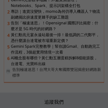
1
Notebooks、Spark、提示詞架構全打包
專訪｜進貨沒變快，momo為何仍導入機器人？物流
2
副總揭比拚速度更棘手的缺工難題
告別「極速迷思」！Opensignal 國際評比揭密：什
3
麼才是 5G 時代的好網路？
黃仁勳兆元宴永遠站最後一排！最低調的二代鄭平，
4
憑什麼讓台達電被市場重新定價？
Gemini Spark完整教學｜幫你讀Gmail、自動跑完工
5
作流程，3個超實用情境一次看
AI概念股有哪些？黃仁勳五層蛋糕拆解8檔能源股，
6
台達電、光寶科出線
告別極速迷思！台灣大哥大奪國際雙冠揭密好網路新
PR
標準
追蹤我們