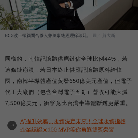
BCG波士頓顧問合夥人兼董事總經理徐瑞廷。
圖／ 賀大新
同樣的，南韓記憶體供應鏈佔全球比例44%，若
這條鏈崩潰，若日本終止供應記憶體原料給韓
國，南韓半導體產值蒸發650億美元產值，但電子
代工大廠們（包含台灣電子五哥）營收可能大減
7,500億美元，衝擊竟比台灣半導體斷鏈更嚴重。
AI提升效率，永續決定未來！全球永續指標
➜
企業認證☀️100 MVP等你角逐雙獎榮譽