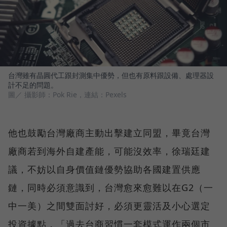
台灣雖有晶圓代工跟封測集中優勢，但也有原料跟設備、處理器設
計不足的問題。
圖／ 攝影師：Pok Rie，連結：Pexels
他也鼓勵台灣廠商主動出擊建立同盟，畢竟台灣
廠商若到海外自建產能，可能沒效率，徐瑞廷建
議，不妨以自身價值鏈優勢協助各國建置供應
鏈，同時必須意識到，台灣愈來愈難以在G2（一
中一美）之間雙面討好，必須更靈活及小心選定
投資據點，「過去台商習慣一套模式運作兩個市