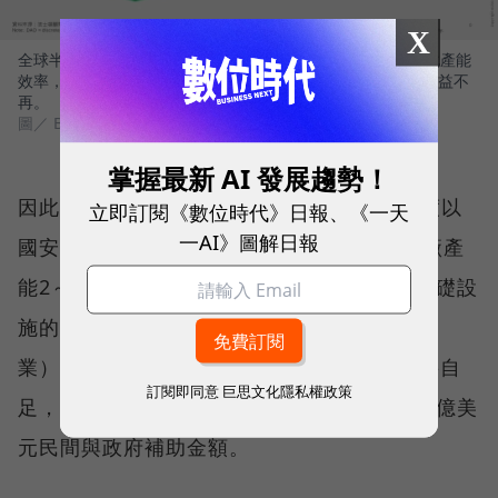
X
全球半導體過去逾50年靠專精於產業分工，建立大量的集中化產能
效率，促進成本降低，如今各國都想自建自有產業鏈，成本效益不
再。
圖／ BCG
掌握最新 AI 發展趨勢！
因此BCG對美國政府的建議，是建立最低程度以
立即訂閱《數位時代》日報、《一天
一AI》圖解日報
國安為考量的先進製程（10奈米以下）晶圓廠產
能2～3座，年產能2~3.5萬片，以維持關鍵基礎設
施的運作（如政府、電信、航空及能源等產
業），但若包含先進邏輯晶片與相關應用都要自
訂閱即同意
巨思文化隱私權政策
足，則約需6～7座晶圓廠產能，相當於2,000億美
元民間與政府補助金額。