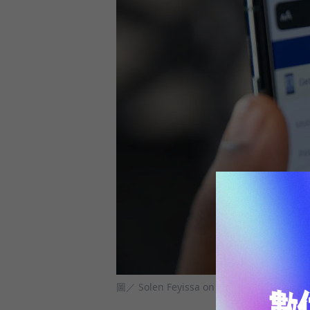
圖／ Solen Feyissa on Unsplash