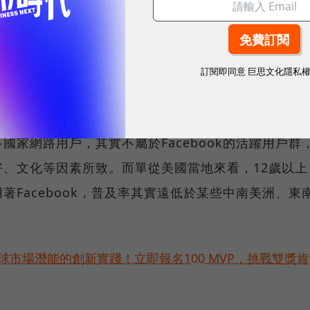
比率最高的標準
來看
，Facebook依序在蒙古、利比亞
薩摩亞、厄瓜多、馬來西亞、墨西哥等國，達到最高的
訂閱即同意
巨思文化隱私
地13歲以上、可獲得網路資源的人口中，有高達
家網路用戶，其實不屬於Facebook的活躍用戶群
、文化等因素所致。而單從美國當地來看，12歲以上
著Facebook，普及率其實遠低於某些中南美洲、東
球市場潛能的創新實踐！立即報名100 MVP，挑戰雙獎肯