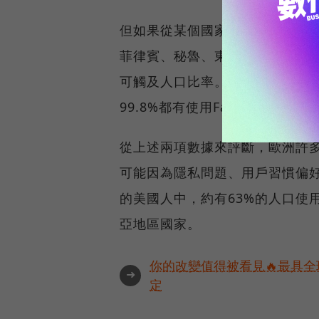
但如果從某個國家可觸及總人口
菲律賓、秘魯、東加、阿魯巴、
可觸及人口比率。以秘魯為例，當
99.8%都有使用Facebook。
從上述兩項數據來評斷，歐洲許多國
可能因為隱私問題、用戶習慣偏好
的美國人中，約有63%的人口使用
亞地區國家。
你的改變值得被看見🔥最具全
➜
定