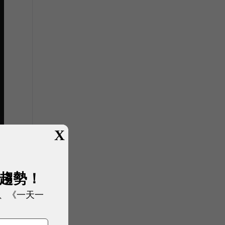
X
展趨勢！
、《一天一