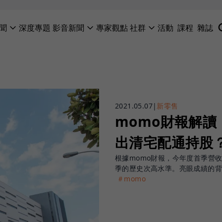
聞
深度專題
影音新聞
專家觀點
社群
活動
課程
雜誌
2021.05.07
|
新零售
momo財報解
出清宅配通持股
根據momo財報，今年度首季營收為
季的歷史次高水準。亮眼成績的
＃momo