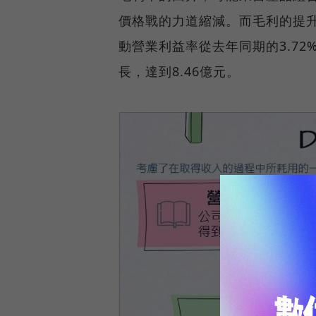
價格戰的力道縮減。而毛利的提升
動營業利益率從去年同期的3.72
長，達到8.46億元。