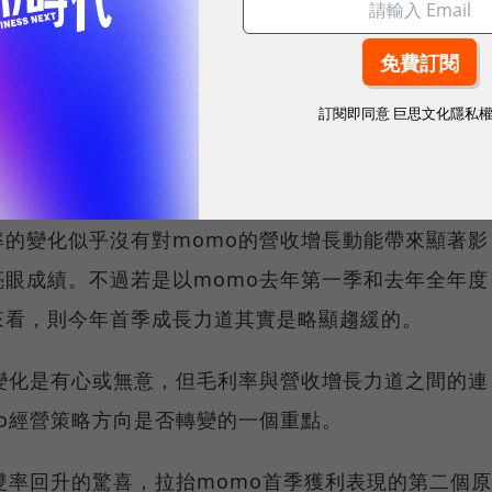
訂閱即同意
巨思文化隱私
的變化似乎沒有對momo的營收增長動能帶來顯著影
眼成績。不過若是以momo去年第一季和去年全年度
來看，則今年首季成長力道其實是略顯趨緩的。
變化是有心或無意，但毛利率與營收增長力道之間的連
o經營策略方向是否轉變的一個重點。
雙率回升的驚喜，拉抬momo首季獲利表現的第二個原