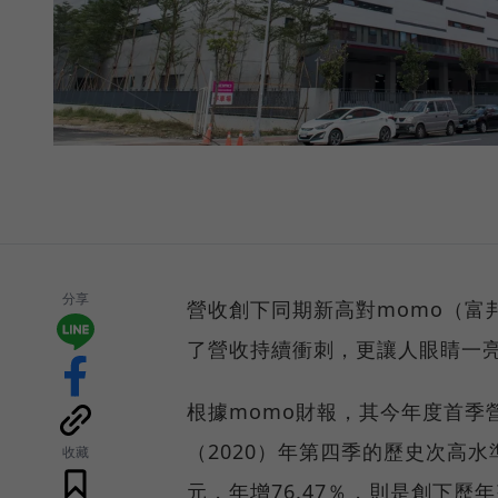
分享
營收創下同期新高對momo（富邦
了營收持續衝刺，更讓人眼睛一
根據momo財報，其今年度首季營收
（2020）年第四季的歷史次高
收藏
元，年增76.47％，則是創下歷