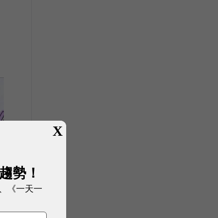
X
展趨勢！
、《一天一