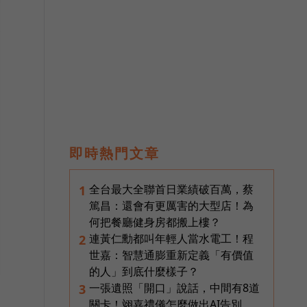
即時熱門文章
全台最大全聯首日業績破百萬，蔡
1
篤昌：還會有更厲害的大型店！為
何把餐廳健身房都搬上樓？
連黃仁勳都叫年輕人當水電工！程
2
世嘉：智慧通膨重新定義「有價值
的人」到底什麼樣子？
一張遺照「開口」說話，中間有8道
3
關卡！翊嘉禮儀怎麼做出AI告別