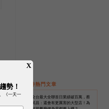
推
X
即時熱門文章
展趨勢！
、《一天一
全台最大全聯首日業績破百萬，蔡
1
篤昌：還會有更厲害的大型店！為
何把餐廳健身房都搬上樓？