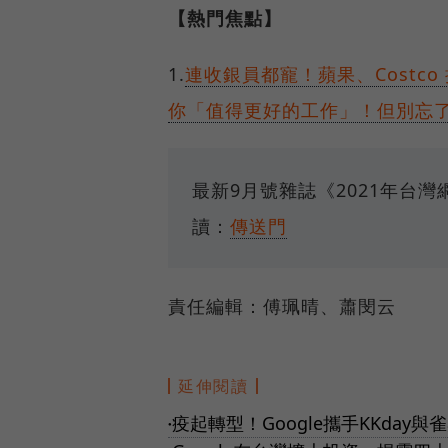
【熱門焦點】
1.
連收銀員都寵！蘋果、Costc
你「值得更好的工作」！但別忘
最新9月號雜誌《2021年台
讀：
傳送門
責任編輯：傅珮晴、蕭閔云
延伸閱讀
疫起轉型！Google攜手KKday
●