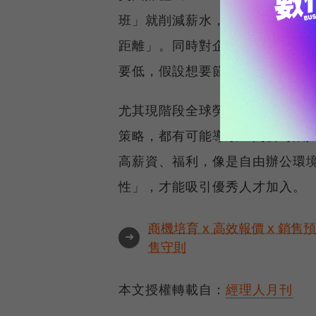
班」就削減薪水，是不合理的做
距離」。同時對企業來說，很難
要低，假設想要節省人力成本，
尤其現階段全球勞動力市場，大
策略，都有可能導致一間公司陷入
高薪資、福利，像是自由辦公環
性」，才能吸引優秀人才加入。
商機培育 x 高效報價 x 銷售
➜
售守則
本文授權轉載自：
經理人月刊