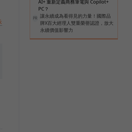
AI+ 重新定義商務筆電與 Copilot+
PC？
讓永續成為看得見的力量！國際品
PR
示
牌X百大經理人雙重榮譽認證，放大
永續價值影響力