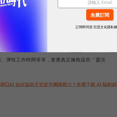
法，畢竟公司支付薪水買的是「工作能力」而非「通勤
證明員工在家工作的產值、效率，一定比進到辦公室還
這並不是明智的解決策略。
訂閱即同意
巨思文化隱私
多呈現「供不應求」的情況，上述這些新的招募或薪酬
人力緊張的窘境。《Forbes》就提醒，企業不只應提
境、彈性工作時間等等，更應真正擁抱這些「靈活
預測💥AI 如何協助主管提升團隊戰力？免費下載 AI 驅動銷