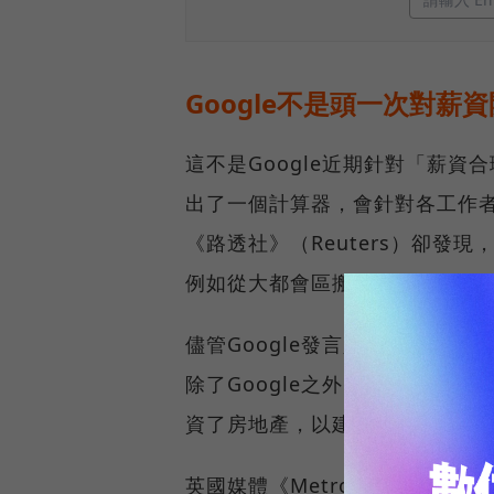
Google不是頭一次對
這不是Google近期針對「薪資合
出了一個計算器，會針對各工作
《路透社》（Reuters）卻
例如從大都會區搬到郊區，薪水仍
儘管Google發言人提到其薪酬
除了Google之外，Faceb
資了房地產，以建置辦公室，所
英國媒體《Metro》採訪了數