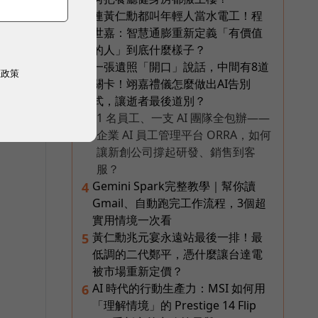
連黃仁勳都叫年輕人當水電工！程
2
世嘉：智慧通膨重新定義「有價值
的人」到底什麼樣子？
一張遺照「開口」說話，中間有8道
3
權政策
關卡！翊嘉禮儀怎麼做出AI告別
式，讓逝者最後道別？
1 名員工、一支 AI 團隊全包辦——
PR
企業 AI 員工管理平台 ORRA，如何
讓新創公司撐起研發、銷售到客
服？
Gemini Spark完整教學｜幫你讀
4
Gmail、自動跑完工作流程，3個超
實用情境一次看
黃仁勳兆元宴永遠站最後一排！最
5
低調的二代鄭平，憑什麼讓台達電
被市場重新定價？
AI 時代的行動生產力：MSI 如何用
6
「理解情境」的 Prestige 14 Flip