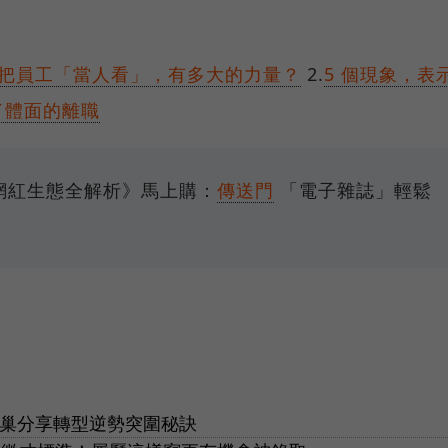
o 把員工「當人看」，有多大的力量？
2.
5 個現象，表
了體面的離職
灣網紅生態全解析》馬上購：
傳送門
「電子雜誌」輕鬆
與雀巢分享轉型逆勢突圍秘訣