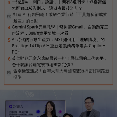
一張遺照「開口」說話，中間有8道關卡！翊嘉禮儀
3
怎麼做出AI告別式，讓逝者最後道別？
打造 AI 行銷飛輪！破解企業行銷「工具越多卻成效
PR
越差」的盲點
Gemini Spark完整教學｜幫你讀Gmail、自動跑完工
4
作流程，3個超實用情境一次看
AI 時代的行動生產力：MSI 如何用「理解情境」的
5
Prestige 14 Flip AI+ 重新定義商務筆電與 Copilot+
PC？
黃仁勳兆元宴永遠站最後一排！最低調的二代鄭平，
6
憑什麼讓台達電被市場重新定價？
告別極速迷思！台灣大哥大奪國際雙冠揭密好網路新
PR
標準