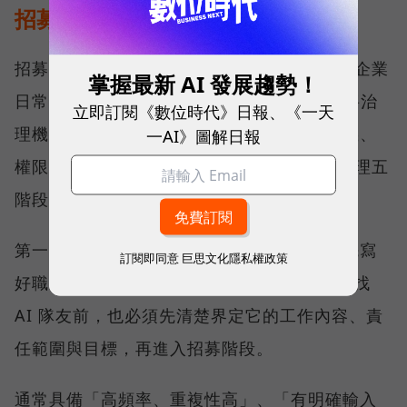
招募只是開始，AI 員工更需要管理
招募只是第一步。真正決定 AI 員工能否進入企業
掌握最新 AI 發展趨勢！
日常營運的關鍵，在於治理。為此，ORRA 將治
立即訂閱《數位時代》日報、《一天
理機制納入平台設計，建立一套涵蓋角色定義、
一AI》圖解日報
權限設定、測試驗證到持續優化的 AI 員工管理五
階段。
第一階段是定義角色，如同招募人才前必須先寫
訂閱即同意
巨思文化隱私權政策
好職務說明（Job Description），企業在尋找
AI 隊友前，也必須先清楚界定它的工作內容、責
任範圍與目標，再進入招募階段。
通常具備「高頻率、重複性高」、「有明確輸入