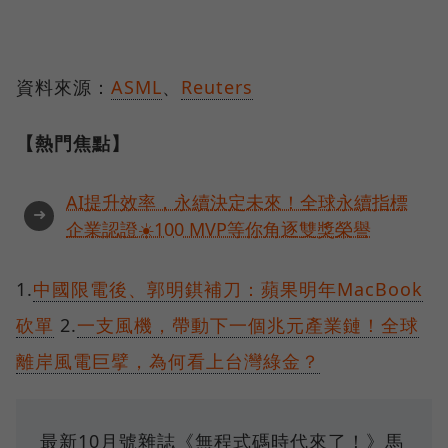
資料來源：
ASML
、
Reuters
【熱門焦點】
AI提升效率，永續決定未來！全球永續指標
➜
企業認證☀️100 MVP等你角逐雙獎榮譽
1.
中國限電後、郭明錤補刀：蘋果明年MacBook
砍單
2.
一支風機，帶動下一個兆元產業鏈！全球
離岸風電巨擘，為何看上台灣綠金？
最新10月號雜誌《無程式碼時代來了！》馬