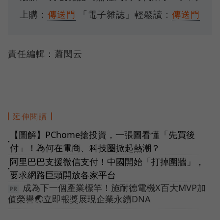
上購：
傳送門
「電子雜誌」輕鬆讀：
傳送門
責任編輯：蕭閔云
延伸閱讀
【圖解】PChome搶投資，一張圖看懂「先買後
●
付」！為何在電商、科技圈掀起熱潮？
阿里巴巴支援微信支付！中國開始「打掉圍牆」，
●
要求網路巨頭開放各家平台
成為下一個產業標竿！施耐德電機X百大MVP加
值榮譽🌏立即報獎展現企業永續DNA