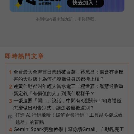
本網站內容未經允許，不得轉載。
即時熱門文章
全台最大全聯首日業績破百萬，蔡篤昌：還會有更厲
1
害的大型店！為何把餐廳健身房都搬上樓？
連黃仁勳都叫年輕人當水電工！程世嘉：智慧通膨重
2
新定義「有價值的人」到底什麼樣子？
一張遺照「開口」說話，中間有8道關卡！翊嘉禮儀
3
怎麼做出AI告別式，讓逝者最後道別？
打造 AI 行銷飛輪！破解企業行銷「工具越多卻成效
PR
越差」的盲點
Gemini Spark完整教學｜幫你讀Gmail、自動跑完工
4