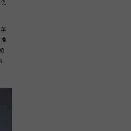
，促
中華
，推
發
價