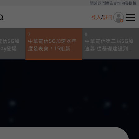
關於我們
廣告合作
內容授權
登入
/
註冊
7
8
電信5G加
中華電信5G加速器年
中華電信第二屆5G加
Day登場，
度發表會！15組新創
速器 從基礎建設到上
I及元宇
大秀創意新思維，亮
層應用打造5G生態圈
點一次看