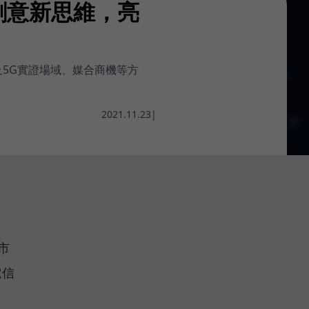
創意新思維，亮
及5G實證場域、媒合商機等方
2021.11.23
|
市
電信