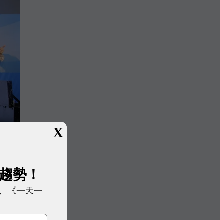
X
展趨勢！
、《一天一
動通
/