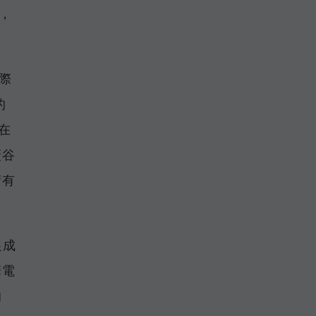
，
際
的
在
廣谷
術有
促成
華電
的