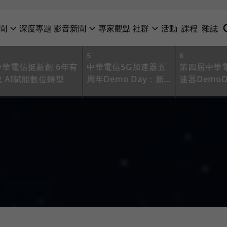
聞
深度專題
影音新聞
專家觀點
社群
活動
課程
雜誌
5
6
中華電信挺新創 6年有
中華電信5G加速器五
第四屆中華
成 AI賦能數位轉型
周年Demo Day：新
速器Demo
團隊橫跨軟體、硬體
掌握雲端、A
及服務，展現台灣創
宙未來趨勢
新實力