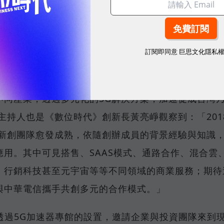
家新創團隊分別是台灣資料科學、伍碩科技、谷林運算、
訂閱即同意
巨思文化隱私
極現科技、鉑鑉、滿拓科技、網聯科技、碼卡實境、憶
科技，解決方案類型涵蓋智慧製造、智慧零售、智慧教
不同產業，透過多元化的5G解決方案，加速促成台灣
主持人也是《數位時代》創新長黃亮崢觀察到：「201
的新創團隊愈發成熟，依隨創辦成員的背景經驗與知識
用。其中可見搭售、SAAS模式、通路合作、混合雲
、行銷科技甚至元宇宙等等不同領域的商業服務；期待
與中華電信攜手共創多元的合作模式。」
也透過5G加速器專館的設置，邀請企業與投資團隊來到