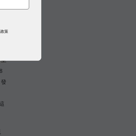
旺德
權政策
乃至
8
，發
、
這
現