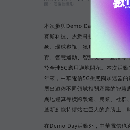
圖／ 侯俊偉攝影
本次參與Demo Day活動的15
賽斯科技、杰悉科技、智慧貼紙、
象、環球睿視、獵戶科技及邊信聯
育、智慧運動、智慧長照、直播等
於全球5G應用遍地開花。本次活動
年來，中華電信5G生態圈加速器
展出遍佈不同領域相關產業的智慧應
異地運算等橫跨製造、農業、社群
些新創能持續站在巨人的肩膀上，
在Demo Day活動外，中華電信