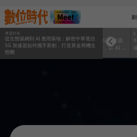
新
專題列表
2
3
4
從生態築網到 AI 應用落地：解密中華電信
際訂
中華電信「2026 數位
中華電信 5G 加速器
5G 加速器如何攜手新創，打造黃金商機生
5G加速
創新應用系列賽」徵
Demo Day，以 AI 啟
態圈
AI 與
件啟動，串聯海地星
動未來：從共創到加
落地
空 打造 AI 應用新舞
速，攜手新創 開創未
台，總獎金逾 226 萬
來