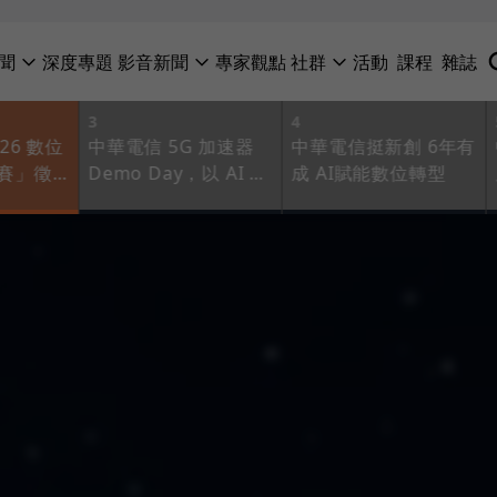
聞
深度專題
影音新聞
專家觀點
社群
活動
課程
雜誌
3
4
26 數位
中華電信 5G 加速器
中華電信挺新創 6年有
賽」徵
Demo Day，以 AI 啟
成 AI賦能數位轉型
海地星
動未來：從共創到加
應用新舞
速，攜手新創 開創未
226 萬
來