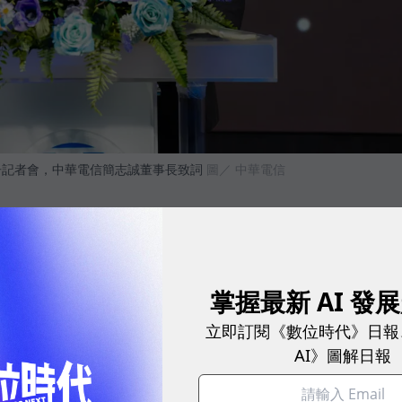
告記者會，中華電信簡志誠董事長致詞
圖／ 中華電信
型與文化科技融合
業正面臨關鍵轉型。數位發展部表示，中華電信透過數位
掌握最新 AI 發
，提供從概念到實作的完整平台，是推動數位產業轉型
立即訂閱《數位時代》日報
nPark童書星創獎」持續深化數位繪本創作機制，讓原
AI》圖解日報
跨域應用，形成完整文化產業鏈，推動台灣內容走向國