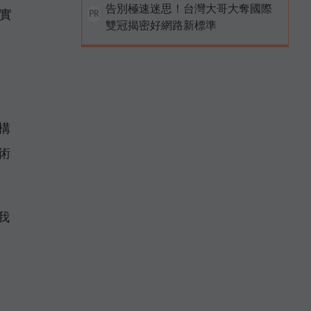
告別極速迷思！台灣大哥大奪國際
實
PR
雙冠揭密好網路新標準
構
術
我