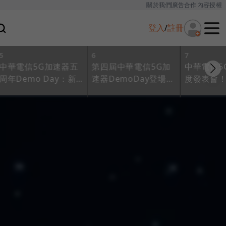
關於我們
廣告合作
內容授權
登入
/
註冊
5
6
7
中華電信5G加速器五
第四屆中華電信5G加
中華電信5
周年Demo Day：新
速器DemoDay登場，
度發表會！
團隊橫跨軟體、硬體
掌握雲端、AI及元宇
大秀創意
及服務，展現台灣創
宙未來趨勢
點一次看
新實力