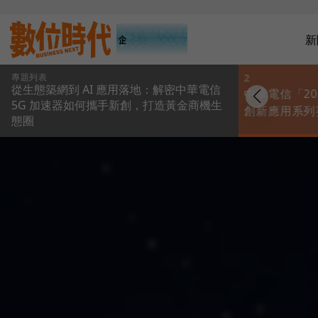
新
專題列表
1
2
從生態築網到 AI 應用落地：解密中華電信
把技術變成實際訂
中華電信「20
5G 加速器如何攜手新創，打造黃金商機生
單！中華電信 5G加速
創新應用系列
態圈
器攜手新創 推動 AI 與
件啟動，串聯
數位韌性應用落地
空 打造 AI 
台，總獎金逾 