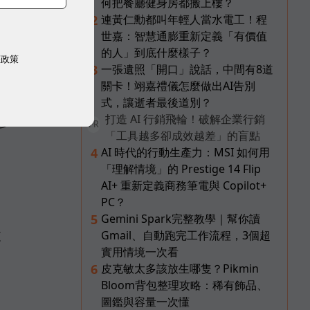
何把餐廳健身房都搬上樓？
連黃仁勳都叫年輕人當水電工！程
2
世嘉：智慧通膨重新定義「有價值
的人」到底什麼樣子？
權政策
一張遺照「開口」說話，中間有8道
3
關卡！翊嘉禮儀怎麼做出AI告別
智
式，讓逝者最後道別？
打造 AI 行銷飛輪！破解企業行銷
參
PR
「工具越多卻成效越差」的盲點
AI 時代的行動生產力：MSI 如何用
4
「理解情境」的 Prestige 14 Flip
AI+ 重新定義商務筆電與 Copilot+
PC？
Gemini Spark完整教學｜幫你讀
5
支
Gmail、自動跑完工作流程，3個超
實用情境一次看
皮克敏太多該放生哪隻？Pikmin
6
Bloom背包整理攻略：稀有飾品、
圖鑑與容量一次懂