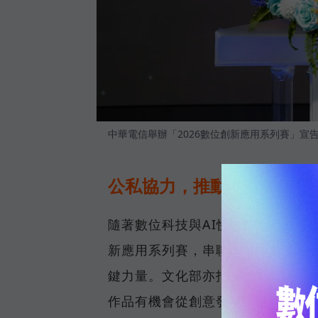
中華電信舉辦「2026數位創新應用系列賽」宣
公私協力，推動產業創新轉
隨著數位科技與AI快速發展，產
新應用系列賽，串聯AI與5G場域
鍵力量。文化部亦指出，透過「Fu
作品有機會從創意發想走向出版與