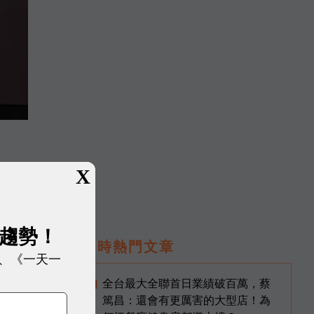
X
創
展趨勢！
即時熱門文章
的關
、《一天一
創
全台最大全聯首日業績破百萬，蔡
1
篤昌：還會有更厲害的大型店！為