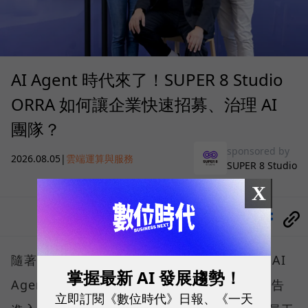
AI Agent 時代來了！SUPER 8 Studio
ORRA 如何讓企業快速招募、治理 AI
團隊？
sponsored by
2026.08.05
|
雲端運算與服務
SUPER 8 Studio
X
分享
隨著微軟、Google、AWS 等巨頭紛紛喊出「AI
掌握最新 AI 發展趨勢！
Agent將接管工作流程」，企業營運已正式宣告
立即訂閱《數位時代》日報、《一天