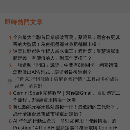
即時熱門文章
全台最大全聯首日業績破百萬，蔡篤昌：還會有更厲
1
害的大型店！為何把餐廳健身房都搬上樓？
連黃仁勳都叫年輕人當水電工！程世嘉：智慧通膨重
2
新定義「有價值的人」到底什麼樣子？
一張遺照「開口」說話，中間有8道關卡！翊嘉禮儀
3
怎麼做出AI告別式，讓逝者最後道別？
打造 AI 行銷飛輪！破解企業行銷「工具越多卻成效
PR
越差」的盲點
Gemini Spark完整教學｜幫你讀Gmail、自動跑完工
4
作流程，3個超實用情境一次看
黃仁勳兆元宴永遠站最後一排！最低調的二代鄭平，
5
憑什麼讓台達電被市場重新定價？
AI 時代的行動生產力：MSI 如何用「理解情境」的
6
Prestige 14 Flip AI+ 重新定義商務筆電與 Copilot+