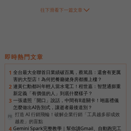
往下滑看下一篇文章
即時熱門文章
全台最大全聯首日業績破百萬，蔡篤昌：還會有更厲
1
害的大型店！為何把餐廳健身房都搬上樓？
連黃仁勳都叫年輕人當水電工！程世嘉：智慧通膨重
2
新定義「有價值的人」到底什麼樣子？
一張遺照「開口」說話，中間有8道關卡！翊嘉禮儀
3
怎麼做出AI告別式，讓逝者最後道別？
打造 AI 行銷飛輪！破解企業行銷「工具越多卻成效
PR
越差」的盲點
Gemini Spark完整教學｜幫你讀Gmail、自動跑完工
4