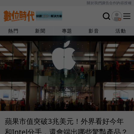
關於我們
廣告合作
內容授權
熱門
新聞
專題
影音
活動
蘋果市值突破3兆美元！外界看好今年
和Intel分手，還會端出哪些驚豔產品？