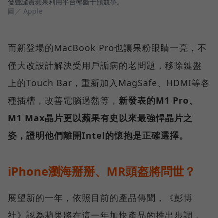
發聲譴責蘋果利用平台壟斷干預競爭。
圖／ Apple
而新登場的MacBook Pro也讓果粉眼睛一亮，不
僅大改設計解決受用戶詬病的老問題，移除鍵盤
上的Touch Bar，重新加入MagSafe、HDMI等各
種插槽，改善電腦過熱等，
新發表的M1 Pro、
M1 Max晶片更以蘋果有史以來最強悍晶片之
姿，證明他們離開Intel的懷抱是正確選擇。
iPhone瀏海掰掰、MR頭盔將問世？
展望新的一年，依照目前的產品傳聞，《彭博
社》認為蘋果將在這一年加快產品的推出步調，