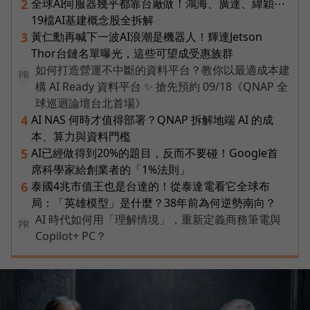
全球AI伺服器幾乎都靠台廠做！鴻海、廣達、緯穎⋯
2
19檔AI基建概念股全拆解
黃仁勳再喊下一波AI浪潮是機器人！輝達Jetson
3
Thor台鏈名單曝光，這些可望成受惠族群
如何打造營運不中斷的資料平台？教你以最適成本建
PR
構 AI Ready 資料平台 ✨ 搶先預約 09/18《QNAP 全
球巡迴論壇台北首場》
AI NAS 何時才值得部署？QNAP 拆解地端 AI 的成
4
本、算力與資料門檻
AI已經做得到20%的題目，反而不要碰！Google首
5
席科學家給創業者的「1%法則」
泰國4兆市值王也是台達的！從泰達電看它全球布
6
局：「英雄模型」是什麼？38年前為何逆勢南向？
AI 時代如何用「理解情境」，重新定義商務筆電與
PR
Copilot+ PC？