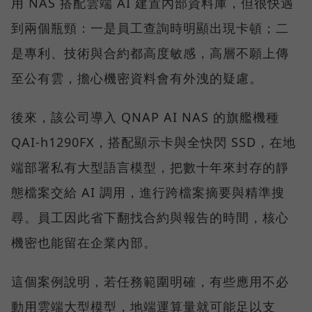
用 NAS 搭配雲端 AI 建置內部資料庫，但很快遇
到兩個瓶頸：一是員工查詢時明顯出現卡頓；二
是專利、技術與合約都高度敏感，高層不願上傳
至公有雲，擔心機密資料會有外洩的疑慮。
後來，該公司導入 QNAP AI NAS 的旗艦機種
QAI-h1290FX，搭配顯示卡與全快閃 SSD，在地
端部署私有大型語言模型，把數十年來封存的靜
態檔案交給 AI 調用，進行跨檔案摘要與精準搜
尋。員工因此省下翻找合約與報告的時間，核心
機密也能留在企業內部。
這個案例說明，若任務範圍明確，有些應用不必
動用雲端大型模型，地端運算量就可能足以支