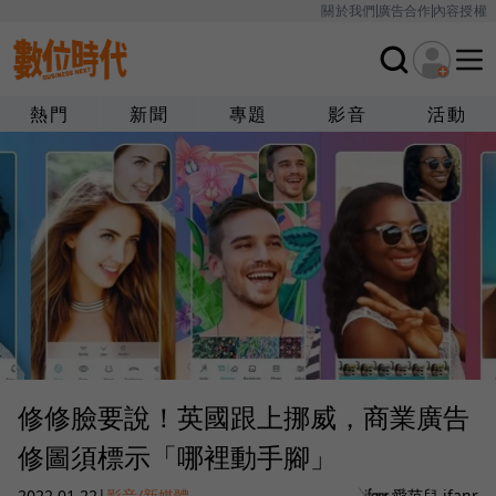
關於我們
廣告合作
內容授權
熱門
新聞
專題
影音
活動
修修臉要說！英國跟上挪威，商業廣告
修圖須標示「哪裡動手腳」
2022.01.22
|
影音/新媒體
愛范兒 ifanr