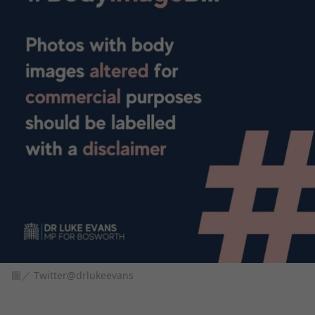
圖／ Twitter@drlukeevans