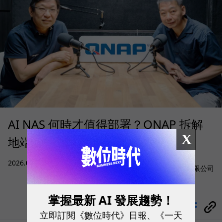
AI NAS 何時才值得部署？QNAP 拆解
X
地端 AI 的成本、算力與資料門檻
sponsored by
2026.08.05
|
AI與大數據
威聯通科技股份有限公司
掌握最新 AI 發展趨勢！
分享
立即訂閱《數位時代》日報、《一天