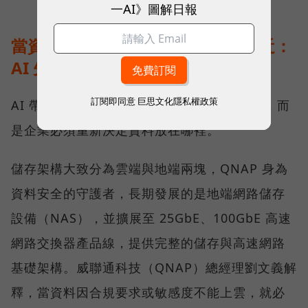
一AI》圖解日報
當資料不能離開企業，運算就得靠近：
AI 先改寫儲存架構
訂閱即同意
巨思文化隱私權政策
AI 帶來的第一個變化，不只是運算能力提高，而
是企業必須重新決定資料放在哪裡。
儲存架構大致分為雲端與地端兩塊，QNAP 身為
資料安全的守護者，長期發展的是地端網路儲存
設備（NAS），並擴展至 25GbE、100GbE 高速
網路交換器產品線，提供完整的儲存與高速網路
基礎架構。威聯通科技（QNAP）總經理劉文義解
釋，當資料因合規要求或敏感度不能上雲，就必