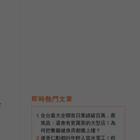
即時熱門文章
公
全台最大全聯首日業績破百萬，蔡
1
篤昌：還會有更厲害的大型店！為
何把餐廳健身房都搬上樓？
連黃仁勳都叫年輕人當水電工！程
2