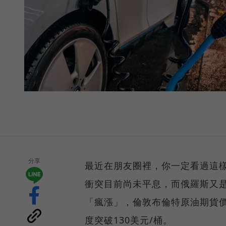
分享
最近在朋友圈裡，你一定看過這
衝突目前尚未平息，而俄羅斯又
「瘋漲」，倫敦布倫特原油期貨價格
度突破130美元/桶。