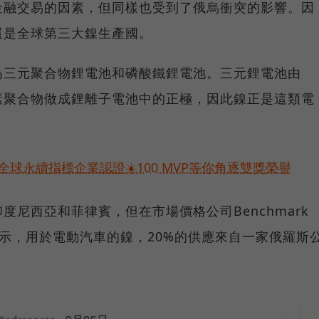
金融交易的因素，但同樣也受到了俄烏衝突的影響。因
還是全球第三大鎳生產國。
為三元聚合物鋰電池和磷酸鐵鋰電池。三元鋰電池由
素聚合物做成鋰離子電池中的正極，因此鎳正是這類電
球永續指標企業認證☀️100 MVP等你角逐雙獎榮譽
尼西亞和菲律賓，但在市場價格公司Benchmark
e的執行長表示，用於電動汽車的鎳，20%的供應來自一家俄羅斯