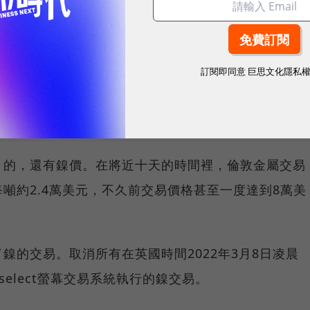
不只是原油價格和燃油車，電動汽車的價格也可能會上
訂閱即同意
巨思文化隱私
、數位趨勢！訂閱《數位時代》日報及社群活動訊息
」的，還有鎳價。在將近十天的時間裡，倫敦金屬交易
每噸約2.4萬美元，不久前交易價格甚至一度達到8萬美
鎳的交易。取消所有在英國時間2022年3月8日凌晨
Eselect螢幕交易系統執行的鎳交易。