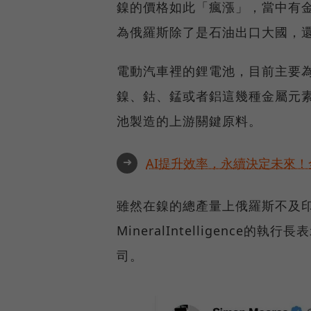
鎳的價格如此「瘋漲」，當中有
為俄羅斯除了是石油出口大國，
電動汽車裡的鋰電池，目前主要
鎳、鈷、錳或者鋁這幾種金屬元
池製造的上游關鍵原料。
➜
AI提升效率，永續決定未來！全
雖然在鎳的總產量上俄羅斯不及印度
MineralIntelligenc
司。