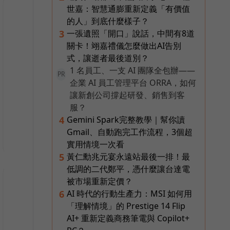
世嘉：智慧通膨重新定義「有價值
的人」到底什麼樣子？
一張遺照「開口」說話，中間有8道
3
關卡！翊嘉禮儀怎麼做出AI告別
式，讓逝者最後道別？
1 名員工、一支 AI 團隊全包辦——
PR
企業 AI 員工管理平台 ORRA，如何
讓新創公司撐起研發、銷售到客
服？
Gemini Spark完整教學｜幫你讀
4
Gmail、自動跑完工作流程，3個超
實用情境一次看
黃仁勳兆元宴永遠站最後一排！最
5
低調的二代鄭平，憑什麼讓台達電
被市場重新定價？
AI 時代的行動生產力：MSI 如何用
6
「理解情境」的 Prestige 14 Flip
AI+ 重新定義商務筆電與 Copilot+