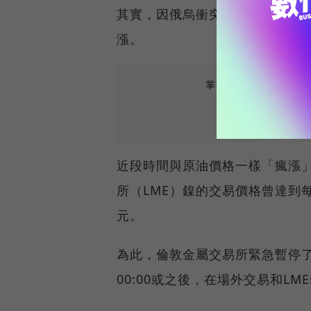
其實，因俄烏衝突受到影響的，
漲。
掌握最新AI、半導體
近段時間與原油價格一樣「瘋漲
所（LME）鎳的交易價格曾達到
元。
為此，倫敦金屬交易所緊急暫停了
00:00或之後，在場外交易和LM