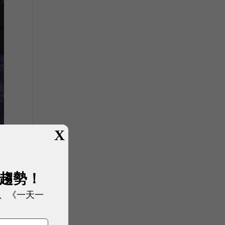
X
展趨勢！
、《一天一