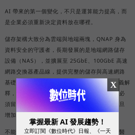
AI 帶來的第一個變化，不只是運算能力提高，而
是企業必須重新決定資料放在哪裡。
儲存架構大致分為雲端與地端兩塊，QNAP 身為
資料安全的守護者，長期發展的是地端網路儲存
設備（NAS），並擴展至 25GbE、100GbE 高速
網路交換器產品線，提供完整的儲存與高速網路
基礎架構。威聯通科技（QNAP）總經理劉文義解
X
釋，當資料因合規要求或敏感度不能上雲，就必
須留在靠近使用者與應用的地方；運算需求一旦
增加，承接資料的裝置也自然被推向地端 AI。
掌握最新 AI 發展趨勢！
立即訂閱《數位時代》日報、《一天
不能上雲的名單比想像中長。醫療業持有大量醫