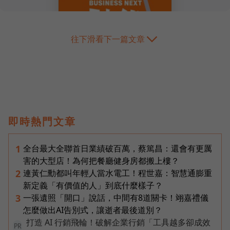
往下滑看下一篇文章
即時熱門文章
全台最大全聯首日業績破百萬，蔡篤昌：還會有更厲
1
害的大型店！為何把餐廳健身房都搬上樓？
連黃仁勳都叫年輕人當水電工！程世嘉：智慧通膨重
2
新定義「有價值的人」到底什麼樣子？
一張遺照「開口」說話，中間有8道關卡！翊嘉禮儀
3
怎麼做出AI告別式，讓逝者最後道別？
打造 AI 行銷飛輪！破解企業行銷「工具越多卻成效
PR