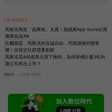
延伸閱讀
馬斯克再批「蘋果稅」太貴！指蘋果App Store分潤
●
應降低為3%
比爾蓋茲：馬斯克的言論自由，可能讓推特變更
●
糟！但肯定社群需要創新
馬斯克花440億美元買下推特，為何卻傳計畫3年內
●
讓公司再次上市？
關鍵字：
＃伊隆·馬斯克