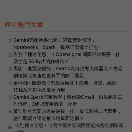
即時熱門文章
Gemini完整教學地圖！37篇實測整理，
1
Notebooks、Spark、提示詞架構全打包
告別「極速迷思」！Opensignal 國際評比揭密：什
2
麼才是 5G 時代的好網路？
專訪｜進貨沒變快，momo為何仍導入機器人？物流
3
副總揭比拚速度更棘手的缺工難題
全球AI伺服器幾乎都靠台廠做！鴻海、廣達、緯穎⋯
4
19檔AI基建概念股全拆解
Gemini Spark完整教學｜幫你讀Gmail、自動跑完工
5
作流程，3個超實用情境一次看
黃仁勳兆元宴永遠站最後一排！最低調的二代鄭平，
6
憑什麼讓台達電被市場重新定價？
告別極速迷思！台灣大哥大奪國際雙冠揭密好網路新
PR