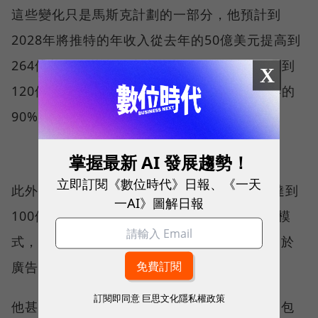
這些變化只是馬斯克計劃的一部分，他預計到
2028年將推特的年收入從去年的50億美元提高到
264億美元。其中，廣告收入在2028年將可達到
X
120億美元，但在總收入中的佔比將從2020年的
90%下降到45%。
掌握最新 AI 發展趨勢！
立即訂閱《數位時代》日報、《一天
此外，馬斯克預計推特2028年的訂閱收入將達到
一AI》圖解日報
100億美元。據稱，他更喜歡基於訂閱的營運模
式，而不是打廣告，因為這將使推特不必受制於
廣告商的壓力。
訂閱即同意
巨思文化隱私權政策
他甚至建議用戶可以用加密貨幣支付訂閱費，包