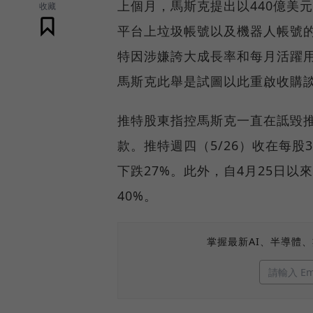
上個月，馬斯克提出以440億美
收藏
平台上垃圾帳號以及機器人帳號
特因涉嫌誇大成長率和每月活躍用
馬斯克此舉是試圖以此重啟收購
推特股東指控馬斯克一直在詆毀
款。推特週四（5/26）收在每股3
下跌27%。此外，自4月25日
40%。
掌握最新AI、半導體