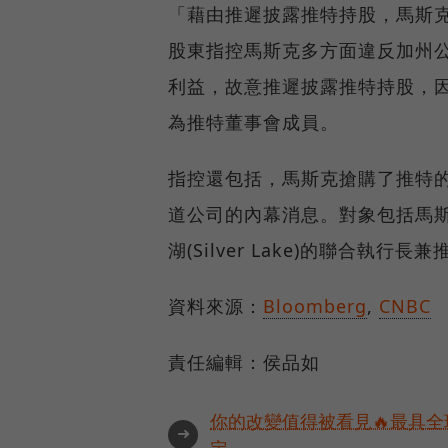
「藉由推遲披露推特持股，馬斯
股東指控馬斯克多方面違反加州
利益，故意推遲披露推特持股，因
為推特董事會成員。
指控還包括，馬斯克搶購了推特
道公司的內幕消息。對象包括馬斯克的
湖(Silver Lake)的聯合執行長
資料來源：
Bloomberg
,
CNBC
責任編輯：侯品如
你的改變值得被看見🔥最具全
➜