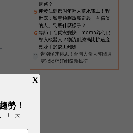
網路？
連黃仁勳都叫年輕人當水電工！程
5
世嘉：智慧通膨重新定義「有價值
的人」到底什麼樣子？
專訪｜進貨沒變快，momo為何仍
6
導入機器人？物流副總揭比拚速度
更棘手的缺工難題
告別極速迷思！台灣大哥大奪國際
PR
雙冠揭密好網路新標準
X
展趨勢！
、《一天一