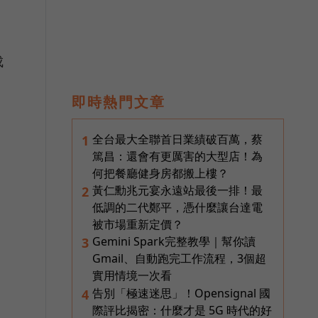
成
即時熱門文章
全台最大全聯首日業績破百萬，蔡
1
銀
篤昌：還會有更厲害的大型店！為
何把餐廳健身房都搬上樓？
黃仁勳兆元宴永遠站最後一排！最
2
低調的二代鄭平，憑什麼讓台達電
被市場重新定價？
Gemini Spark完整教學｜幫你讀
3
Gmail、自動跑完工作流程，3個超
實用情境一次看
告別「極速迷思」！Opensignal 國
4
際評比揭密：什麼才是 5G 時代的好