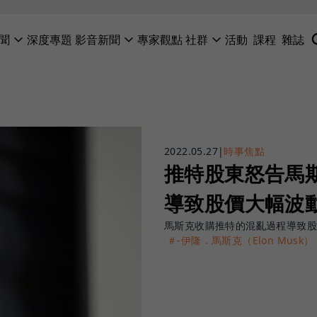
聞
深度專題
影音新聞
專家觀點
社群
活動
課程
雜誌
2022.05.27
|
時事焦點
推特股東怒告馬
導致股價大幅波
馬斯克收購推特的混亂過程導致
＃-伊隆．馬斯克（Elon Musk）