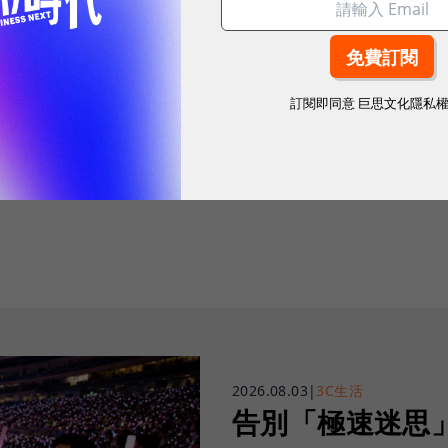
訂閱即同意
巨思文化隱私
往下滑看下一篇文章
2026.08.03
|
3C生活
告別「極速迷思」！