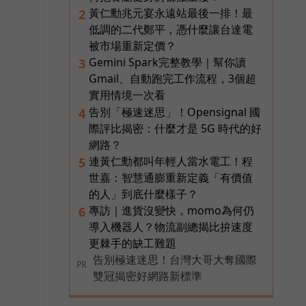
黃仁勳兆元宴永遠站最後一排！最
2
低調的二代鄭平，憑什麼讓台達電
被市場重新定價？
Gemini Spark完整教學｜幫你讀
3
Gmail、自動跑完工作流程，3個超
實用情境一次看
告別「極速迷思」！Opensignal 國
4
際評比揭密：什麼才是 5G 時代的好
網路？
連黃仁勳都叫年輕人當水電工！程
5
世嘉：智慧通膨重新定義「有價值
的人」到底什麼樣子？
專訪｜進貨沒變快，momo為何仍
6
導入機器人？物流副總揭比拚速度
更棘手的缺工難題
告別極速迷思！台灣大哥大奪國際
PR
雙冠揭密好網路新標準