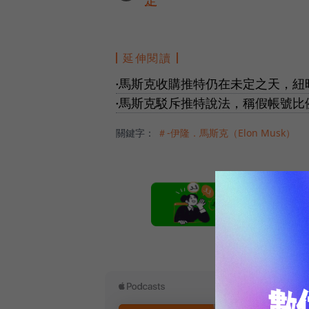
定
延伸閱讀
馬斯克收購推特仍在未定之天，紐
●
馬斯克駁斥推特說法，稱假帳號比
●
關鍵字：
＃-伊隆．馬斯克（Elon Musk）
本