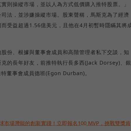
克實則操縱市場，並以人為方式低價購入推特股票。」
公司法，並涉嫌操縱市場。股東聲稱，馬斯克為了經濟
而受益超過1.56億美元，且他在4月初暫時隱瞞其將
的股份、根據與董事會成員和高階管理者私下交談，知
長年好友，前推特執行長多西(Jack Dorsey)、
兼推特董事會成員德班(Egon Durban)。
球市場潛能的創新實踐！立即報名100 MVP，挑戰雙獎肯