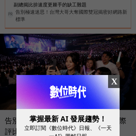
副總揭比拚速度更棘手的缺工難題
告別極速迷思！台灣大哥大奪國際雙冠揭密好網路新
PR
標準
X
掌握最新 AI 發展趨勢！
告別「極速迷思」！Opensignal 國際
立即訂閱《數位時代》日報、《一天
評比揭密：什麼才是 5G 時代的好網
一AI》圖解日報