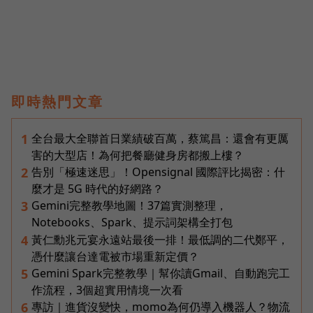
即時熱門文章
全台最大全聯首日業績破百萬，蔡篤昌：還會有更厲
1
害的大型店！為何把餐廳健身房都搬上樓？
告別「極速迷思」！Opensignal 國際評比揭密：什
2
麼才是 5G 時代的好網路？
Gemini完整教學地圖！37篇實測整理，
3
Notebooks、Spark、提示詞架構全打包
黃仁勳兆元宴永遠站最後一排！最低調的二代鄭平，
4
憑什麼讓台達電被市場重新定價？
Gemini Spark完整教學｜幫你讀Gmail、自動跑完工
5
作流程，3個超實用情境一次看
專訪｜進貨沒變快，momo為何仍導入機器人？物流
6