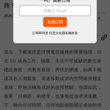
路？
sponsored by
2026.08.03
|
3C生活
台灣大哥大
訂閱即同意
巨思文化隱私權政策
分享
過去，下載速度是評價電信服務的重要指標，但
在 5G 成為工作、娛樂、生活不可或缺的數位基
礎設施後，消費者發現，再快的網速，如果不能
讓其在人潮聚集、高速移動或室內空間維持穩定
連線，即無法轉換成好的使用體驗，也因如此，
衡量「好網路」的標準，也逐漸從追求測速數
字，轉向任何時間、任何地點都能穩定連線的使