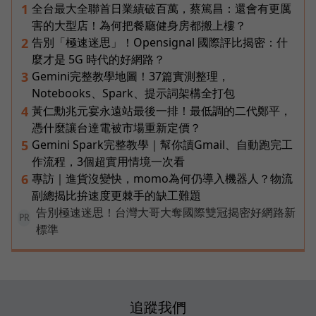
全台最大全聯首日業績破百萬，蔡篤昌：還會有更厲
1
害的大型店！為何把餐廳健身房都搬上樓？
告別「極速迷思」！Opensignal 國際評比揭密：什
2
麼才是 5G 時代的好網路？
Gemini完整教學地圖！37篇實測整理，
3
Notebooks、Spark、提示詞架構全打包
黃仁勳兆元宴永遠站最後一排！最低調的二代鄭平，
4
憑什麼讓台達電被市場重新定價？
Gemini Spark完整教學｜幫你讀Gmail、自動跑完工
5
作流程，3個超實用情境一次看
專訪｜進貨沒變快，momo為何仍導入機器人？物流
6
副總揭比拚速度更棘手的缺工難題
告別極速迷思！台灣大哥大奪國際雙冠揭密好網路新
PR
標準
追蹤我們