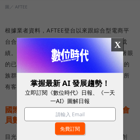
圖／ AFTEE
根據業者資料，AFTEE登台以來跟綜合型電商平
台合作，在這些平台上持續交出年成長2倍的成
X
績。可以說，現在BNPL在台灣的發展，業者著眼
的已經不再是所謂信用小白，或是收入不穩定的
族群，而是希望透過快速、方便的體驗，吸引所
掌握最新 AI 發展趨勢！
有客群使用，達到支付多元化的目標。
立即訂閱《數位時代》日報、《一天
一AI》圖解日報
國際BNPL業者遇逆風，AFTEE看好會
員數翻倍
目光轉向全球，BNPL的發展也遭遇挑戰，首創