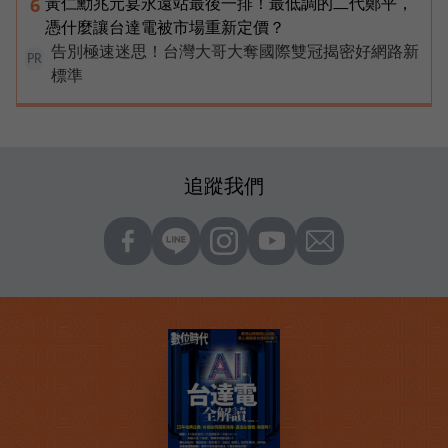
黃仁勳兆元宴永遠站最後一排！最低調的二代鄭平，
6
憑什麼讓台達電被市場重新定價？
告別極速迷思！台灣大哥大奪國際雙冠揭密好網路新
PR
標準
追蹤我們