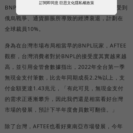
訂閱即同意
巨思文化隱私權政策
BNPL模式的瑞典支付公司Klarna，日前傳出受到
俄烏戰爭、通貨膨脹所導致的經濟衰退，計劃在
全球裁員10%。
身為在台灣市場布局相當早的BNPL玩家，AFTEE
觀察，台灣消費者對於BNPL的接受度其實越來越
高，並引用金管會數據指出，2022年全台第一季
無現金支付筆數，比去年同期成長2.2%以上，支
付金額更達1.43兆元，「有此可見，無現金支付
的需求正逐漸攀升，因此我們還是相當看好台灣
市場的發展，預計下半年度會員數可翻倍。」
除了台灣，AFTEE也看好東南亞市場發展，今年