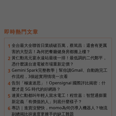
即時熱門文章
全台最大全聯首日業績破百萬，蔡篤昌：還會有更厲
1
害的大型店！為何把餐廳健身房都搬上樓？
黃仁勳兆元宴永遠站最後一排！最低調的二代鄭平，
2
憑什麼讓台達電被市場重新定價？
Gemini Spark完整教學｜幫你讀Gmail、自動跑完工
3
作流程，3個超實用情境一次看
告別「極速迷思」！Opensignal 國際評比揭密：什
4
麼才是 5G 時代的好網路？
連黃仁勳都叫年輕人當水電工！程世嘉：智慧通膨重
5
新定義「有價值的人」到底什麼樣子？
專訪｜進貨沒變快，momo為何仍導入機器人？物流
6
副總揭比拚速度更棘手的缺工難題