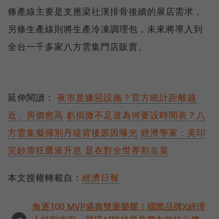
條產線主要是支應梁社漢排骨後續的展店需求，
另條生產線則將生產冷凍調理包，未來將導入到
全台一千多家八方雲集門店販賣。
延伸閱讀：
夜市是嫌惡設施？官方統計距離越
近、房價愈高
虧損微不足道為何要設時間表？八
方雲集擬揮別丹堤背後原因曝光
經濟學家：美印
完鈔票狂鷹派升息 是在對全世界割韭菜
本文授權轉載自：
經濟日報
角逐100 MVP盛典雙重榮耀！國際品牌X經理
➜