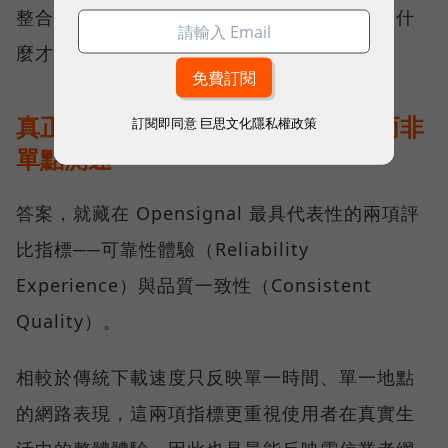
整合所累積的成果，也讓外界重新思考：究竟什
麼才是真正的好網路？
真正的好網路，比的是長期穩定、而非
訂閱即同意
巨思文化隱私權政策
單點測速
答案，就藏在 Opensignal 最具代表性的兩項評
比指標──可靠性體驗（Reliability
Experience）與品質一致性（Consistent
Quality）。
相較於傳統下載速度只反映單一時間、單一地點
的網路表現，這兩項指標更重視使用者在真實生