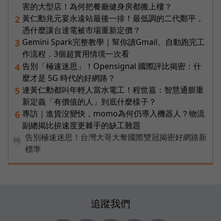
害的大型店！為何把餐廳健身房都搬上樓？
黃仁勳兆元宴永遠站最後一排！最低調的二代鄭平，
2
憑什麼讓台達電被市場重新定價？
Gemini Spark完整教學｜幫你讀Gmail、自動跑完工
3
作流程，3個超實用情境一次看
告別「極速迷思」！Opensignal 國際評比揭密：什
4
麼才是 5G 時代的好網路？
連黃仁勳都叫年輕人當水電工！程世嘉：智慧通膨重
5
新定義「有價值的人」到底什麼樣子？
專訪｜進貨沒變快，momo為何仍導入機器人？物流
6
副總揭比拚速度更棘手的缺工難題
告別極速迷思！台灣大哥大奪國際雙冠揭密好網路新
PR
標準
追蹤我們