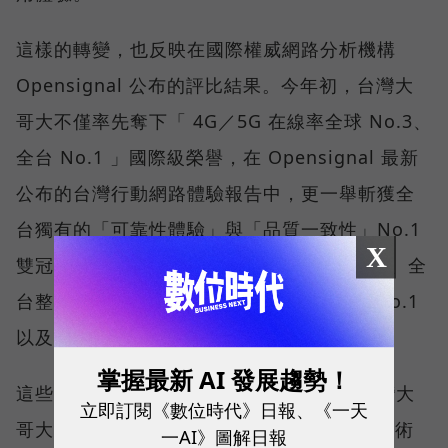
這樣的轉變，也反映在國際權威網路分析機構
Opensignal 公布的評比結果。今年初，台灣大
哥大不僅率先奪下「 4G／5G 在線率全球 No.3、
全台 No.1 」國際級榮譽，在 Opensignal 最新
公布的台灣行動網路體驗報告中，更一舉斬獲全
台獨有的「可靠性體驗」與「品質一致性」No.1
X
雙冠王，同時，包辦全台整體影音體驗 No.1、全
台整體語音體驗 No.1、全台 5G 語音體驗 No.1
以及全台網路在線率 No.1 多項榮譽。
掌握最新 AI 發展趨勢！
這些獎項反映的不只是網路順暢，更代表台灣大
立即訂閱《數位時代》日報、《一天
哥大長期投入頻譜布局、基地台建設與 5G 技術
一AI》圖解日報