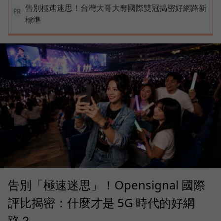
告別極速迷思！台灣大哥大奪國際雙冠揭密好網路新
PR
標準
告別「極速迷思」！Opensignal 國際
評比揭密：什麼才是 5G 時代的好網
路？