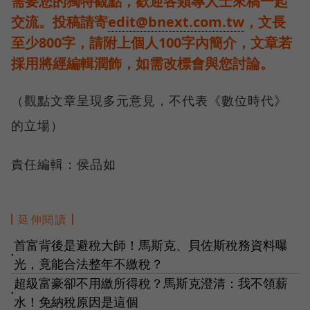
需要您的獨特觀點，歡迎各類專人士來稿一起
交流。投稿請寄
edit@bnext.com.tw
，文長
至少800字，請附上個人100字內簡介，文章若
採用將經編輯潤飾，如需改標會與您討論。
（觀點文章呈現多元意見，不代表《數位時代》
的立場）
責任編輯：侯品如
延伸閱讀
首富背後是避稅大師！馬斯克、貝佐斯稅務資料曝
●
光，竟能合法整年不繳稅？
超級富豪卻不用繳所得稅？馬斯克澄清：我不領薪
●
水！免納稅原因是這個