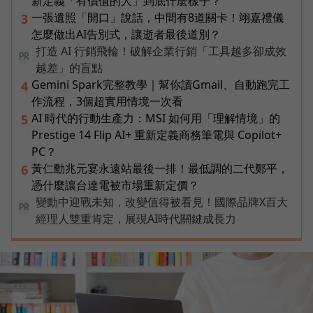
新定義「有價值的人」到底什麼樣子？
一張遺照「開口」說話，中間有8道關卡！翊嘉禮儀
3
怎麼做出AI告別式，讓逝者最後道別？
打造 AI 行銷飛輪！破解企業行銷「工具越多卻成效
PR
越差」的盲點
Gemini Spark完整教學｜幫你讀Gmail、自動跑完工
4
作流程，3個超實用情境一次看
AI 時代的行動生產力：MSI 如何用「理解情境」的
5
Prestige 14 Flip AI+ 重新定義商務筆電與 Copilot+
PC？
黃仁勳兆元宴永遠站最後一排！最低調的二代鄭平，
6
憑什麼讓台達電被市場重新定價？
變動中迎戰未知，改變值得被看見！國際品牌X百大
PR
經理人雙重肯定，展現AI時代關鍵成長力