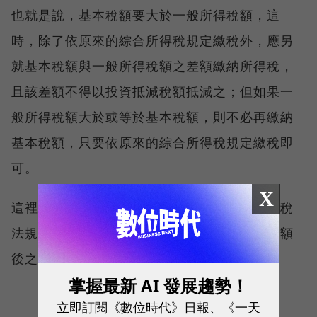
也就是說，基本稅額要大於一般所得稅額，這
時，除了依原來的綜合所得稅規定繳稅外，應另
就基本稅額與一般所得稅額之差額繳納所得稅，
且該差額不得以投資抵減稅額抵減之；但如果一
般所得稅額大於或等於基本稅額，則不必再繳納
基本稅額，只要依原來的綜合所得稅規定繳稅即
可。
X
這裡「一般所得稅額」的定義：當年度依所得稅
法規定計算之應納稅額，減除申報投資抵減稅額
後之餘額。
掌握最新 AI 發展趨勢！
立即訂閱《數位時代》日報、《一天