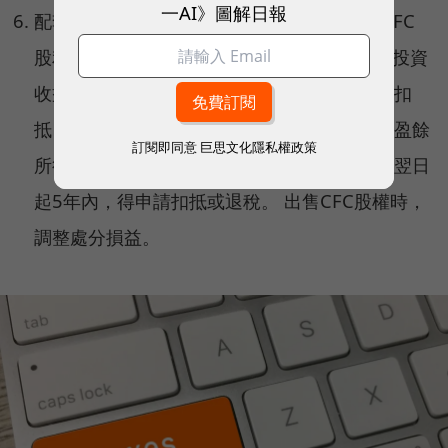
一AI》圖解日報
配套措施（避免重複課稅）： 之後實際獲配CFC
股利或盈餘時，以前年度已經依CFC制度認列投資
收益課稅，不再計入所得課稅。以及國外稅額扣
抵：已經依所得來源地稅法規定繳納之股利或盈餘
訂閱即同意
巨思文化隱私權政策
所得稅，於認列投資收益年度申報期間屆滿之翌日
起5年內，得申請扣抵或退稅。 出售CFC股權時，
調整處分損益。