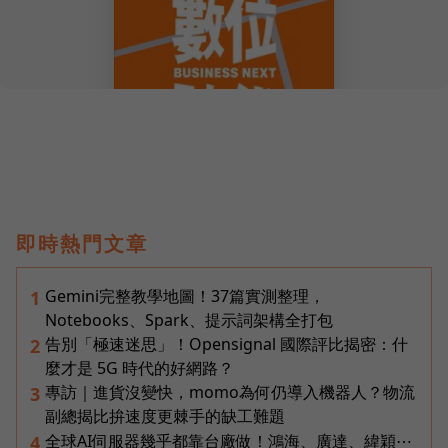
即時熱門文章
Gemini完整教學地圖！37篇實測整理，
1
Notebooks、Spark、提示詞架構全打包
告別「極速迷思」！Opensignal 國際評比揭密：什
2
麼才是 5G 時代的好網路？
專訪｜進貨沒變快，momo為何仍導入機器人？物流
3
副總揭比拚速度更棘手的缺工難題
全球AI伺服器幾乎都靠台廠做！鴻海、廣達、緯穎⋯
4