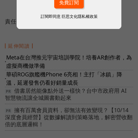
訂閱即同意
巨思文化隱私權政策
責任編輯：錢玉紘
延伸閱讀
Meta在台灣推元宇宙培訓學院！培養AR創作者，為
●
虛擬商機做準備
華碩ROG旗艦機Phone 6亮相！主打「冰鎮」降
●
溫，延遲發售仍看好銷量成長
借書居然能像點外送一樣快？台中市政府用 AI
智慧物流讓全城圖書動起來
擁有百萬會員資料，卻無法有效變現？【10/14
深度會員經營】從數據解讀到策略落地，解密營收翻
倍的底層邏輯！