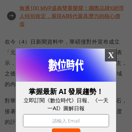
角逐100 MVP盛典雙重榮耀！國際品牌X經理
➜
人特別肯定，展現AI時代最具潛力的核心價
值
在今（4）日新聞資料中，華碩僅對外宣布成立
「元宇宙股份有限公司」的資訊，業者受訪時表
X
示，現階段以NFT藝術市場Art Black hole為主，
之後會擴增攝影、影音、遊戲與時尚等不同領域
的內容。
掌握最新 AI 發展趨勢！
立即訂閱《數位時代》日報、《一天
對華碩來說，這個NFT平台是進入元宇宙的基石，
一AI》圖解日報
接著將著手打造華碩元宇宙生態系，未來更深度
的計畫會陸續對外公開。