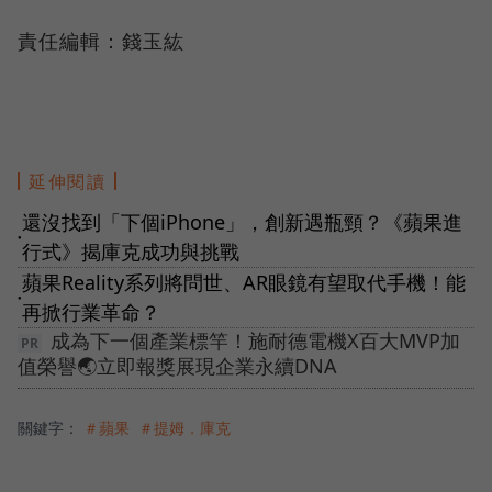
責任編輯：錢玉紘
延伸閱讀
還沒找到「下個iPhone」，創新遇瓶頸？《蘋果進
●
行式》揭庫克成功與挑戰
蘋果Reality系列將問世、AR眼鏡有望取代手機！能
●
再掀行業革命？
成為下一個產業標竿！施耐德電機X百大MVP加
值榮譽🌏立即報獎展現企業永續DNA
關鍵字：
＃蘋果
＃提姆．庫克