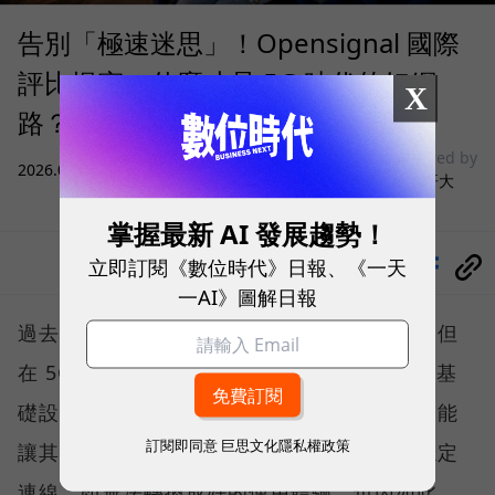
告別「極速迷思」！Opensignal 國際
評比揭密：什麼才是 5G 時代的好網
X
路？
sponsored by
2026.08.03
|
3C生活
台灣大哥大
掌握最新 AI 發展趨勢！
立即訂閱《數位時代》日報、《一天
分享
一AI》圖解日報
過去，下載速度是評價電信服務的重要指標，但
在 5G 成為工作、娛樂、生活不可或缺的數位基
礎設施後，消費者發現，再快的網速，如果不能
訂閱即同意
巨思文化隱私權政策
讓其在人潮聚集、高速移動或室內空間維持穩定
連線，即無法轉換成好的使用體驗，也因如此，