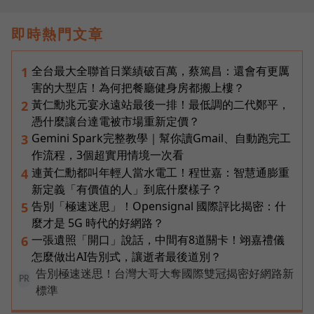
即時熱門文章
全台最大全聯首日業績破百萬，蔡篤昌：還會有更厲
1
害的大型店！為何把餐廳健身房都搬上樓？
黃仁勳兆元宴永遠站最後一排！最低調的二代鄭平，
2
憑什麼讓台達電被市場重新定價？
Gemini Spark完整教學｜幫你讀Gmail、自動跑完工
3
作流程，3個超實用情境一次看
連黃仁勳都叫年輕人當水電工！程世嘉：智慧通膨重
4
新定義「有價值的人」到底什麼樣子？
告別「極速迷思」！Opensignal 國際評比揭密：什
5
麼才是 5G 時代的好網路？
一張遺照「開口」說話，中間有8道關卡！翊嘉禮儀
6
怎麼做出AI告別式，讓逝者最後道別？
告別極速迷思！台灣大哥大奪國際雙冠揭密好網路新
PR
標準