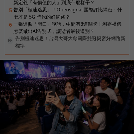
新定義「有價值的人」到底什麼樣子？
告別「極速迷思」！Opensignal 國際評比揭密：什
5
麼才是 5G 時代的好網路？
一張遺照「開口」說話，中間有8道關卡！翊嘉禮儀
6
怎麼做出AI告別式，讓逝者最後道別？
告別極速迷思！台灣大哥大奪國際雙冠揭密好網路新
PR
標準