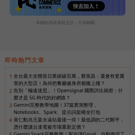
本網站內容未經允許，不得轉載。
即時熱門文章
全台最大全聯首日業績破百萬，蔡篤昌：還會有更厲
1
害的大型店！為何把餐廳健身房都搬上樓？
告別「極速迷思」！Opensignal 國際評比揭密：什
2
麼才是 5G 時代的好網路？
Gemini完整教學地圖！37篇實測整理，
3
Notebooks、Spark、提示詞架構全打包
黃仁勳兆元宴永遠站最後一排！最低調的二代鄭平，
4
憑什麼讓台達電被市場重新定價？
Gemini Spark完整教學｜幫你讀Gmail、自動跑完工
5