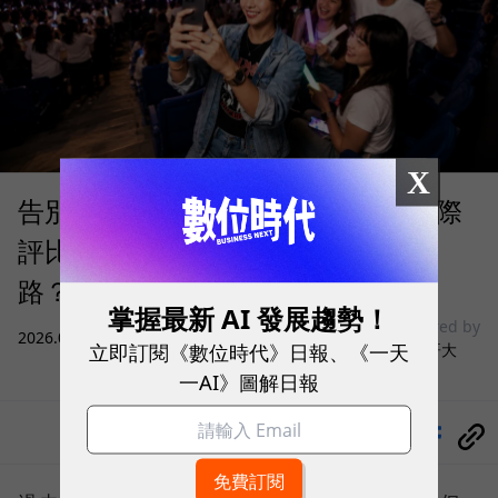
X
告別「極速迷思」！Opensignal 國際
評比揭密：什麼才是 5G 時代的好網
路？
掌握最新 AI 發展趨勢！
sponsored by
2026.08.03
|
3C生活
立即訂閱《數位時代》日報、《一天
台灣大哥大
一AI》圖解日報
分享