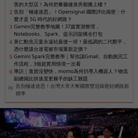
害的大型店！為何把餐廳健身房都搬上樓？
告別「極速迷思」！Opensignal 國際評比揭密：什
2
麼才是 5G 時代的好網路？
Gemini完整教學地圖！37篇實測整理，
3
Notebooks、Spark、提示詞架構全打包
黃仁勳兆元宴永遠站最後一排！最低調的二代鄭平，
4
憑什麼讓台達電被市場重新定價？
Gemini Spark完整教學｜幫你讀Gmail、自動跑完工
5
作流程，3個超實用情境一次看
專訪｜進貨沒變快，momo為何仍導入機器人？物流
6
副總揭比拚速度更棘手的缺工難題
告別極速迷思！台灣大哥大奪國際雙冠揭密好網路新
PR
標準