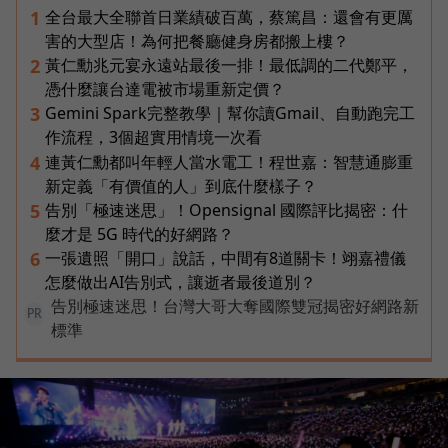
全台最大全聯首日業績破百萬，蔡篤昌：還會有更厲
1
害的大型店！為何把餐廳健身房都搬上樓？
黃仁勳兆元宴永遠站最後一排！最低調的二代鄭平，
2
憑什麼讓台達電被市場重新定價？
Gemini Spark完整教學｜幫你讀Gmail、自動跑完工
3
作流程，3個超實用情境一次看
連黃仁勳都叫年輕人當水電工！程世嘉：智慧通膨重
4
新定義「有價值的人」到底什麼樣子？
告別「極速迷思」！Opensignal 國際評比揭密：什
5
麼才是 5G 時代的好網路？
一張遺照「開口」說話，中間有8道關卡！翊嘉禮儀
6
怎麼做出AI告別式，讓逝者最後道別？
告別極速迷思！台灣大哥大奪國際雙冠揭密好網路新
PR
標準