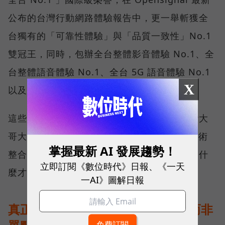
公布的台灣行動網路體驗報告中，更一舉斬獲全
台獨有的「可靠性體驗」與「品質一致性」No.1
雙冠王，同時，包辦全台整體影音體驗 No.1、全
台整體語音體驗 No.1、全台 5G 語音體驗 No.1
X
以及全台網路在線率 No.1 多項榮譽。
這些獎項反映的不只是網路順暢，更代表台灣大
哥大長期投入頻譜布局、基地台建設與 5G 技術
掌握最新 AI 發展趨勢！
整合所累積的成果，也讓外界重新思考：究竟什
立即訂閱《數位時代》日報、《一天
麼才是真正的好網路？
一AI》圖解日報
真正的好網路，比的是長期穩定、而非