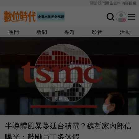
關於我們
廣告合作
內容授權
熱門
新聞
專題
影音
活動
半導體風暴蔓延台積電？魏哲家內部信
曝光：鼓勵員工多休假