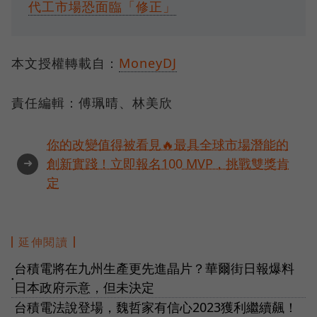
代工市場恐面臨「修正」
本文授權轉載自：
MoneyDJ
責任編輯：傅珮晴、林美欣
你的改變值得被看見🔥最具全球市場潛能的
➜
創新實踐！立即報名100 MVP，挑戰雙獎肯
定
延伸閱讀
台積電將在九州生產更先進晶片？華爾街日報爆料
●
日本政府示意，但未決定
台積電法說登場，魏哲家有信心2023獲利繼續飆！