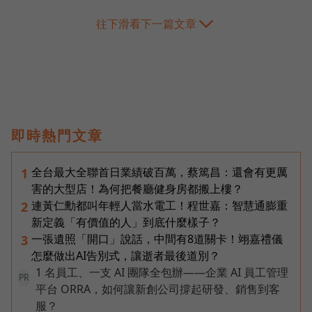
往下滑看下一篇文章
即時熱門文章
全台最大全聯首日業績破百萬，蔡篤昌：還會有更厲
1
害的大型店！為何把餐廳健身房都搬上樓？
連黃仁勳都叫年輕人當水電工！程世嘉：智慧通膨重
2
新定義「有價值的人」到底什麼樣子？
一張遺照「開口」說話，中間有8道關卡！翊嘉禮儀
3
怎麼做出AI告別式，讓逝者最後道別？
1 名員工、一支 AI 團隊全包辦——企業 AI 員工管理
PR
平台 ORRA，如何讓新創公司撐起研發、銷售到客
服？