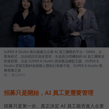
SUPER 8 Studio 推出能建立企業 AI 員工團隊的平台 - ORRA，企
業免程式，以自然語言描述需求，生成具治理機制的 AI 員工團隊並
快速部署。左起 SUPER 8 Studio 資深產品總監王婕、SUPER 8
Studio 雲發互動科技創辦人暨執行長陳子龍、SUPER 8 Studio 商
務長陳之逵
圖／ 數位時代
招募只是開始，AI 員工更需要管理
招募只是第一步。真正決定 AI 員工能否進入企業