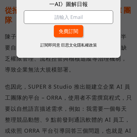
一AI》圖解日報
從招募一位 AI 員工，到管理一支 AI 團
隊
陳子龍觀察，市面上的 AI Agent 開發工具多半
訂閱即同意
巨思文化隱私權政策
要自行寫程式、設計工作流程或串接 API，且缺
乏權限管理、流程控管與稽核追蹤等治理機制，
導致企業無法大規模部署。
也因此，SUPER 8 Studio 推出能建立企業 AI 員
工團隊的平台 – ORRA，使用者不需撰寫程式，只
要以自然語言描述需求，例如：我需要一個每天
整理競品動態、9 點前發到通訊軟體的 AI 員工，
或依照 ORRA 平台引導回答三個問題，也就是 AI