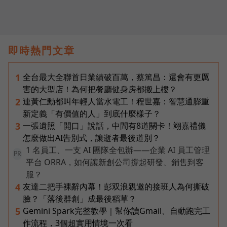
即時熱門文章
全台最大全聯首日業績破百萬，蔡篤昌：還會有更厲
1
害的大型店！為何把餐廳健身房都搬上樓？
連黃仁勳都叫年輕人當水電工！程世嘉：智慧通膨重
2
新定義「有價值的人」到底什麼樣子？
一張遺照「開口」說話，中間有8道關卡！翊嘉禮儀
3
怎麼做出AI告別式，讓逝者最後道別？
1 名員工、一支 AI 團隊全包辦——企業 AI 員工管理
PR
平台 ORRA，如何讓新創公司撐起研發、銷售到客
服？
友達二把手裸辭內幕！彭双浪親邀的接班人為何撕破
4
臉？「落後群創」成最後稻草？
Gemini Spark完整教學｜幫你讀Gmail、自動跑完工
5
作流程，3個超實用情境一次看