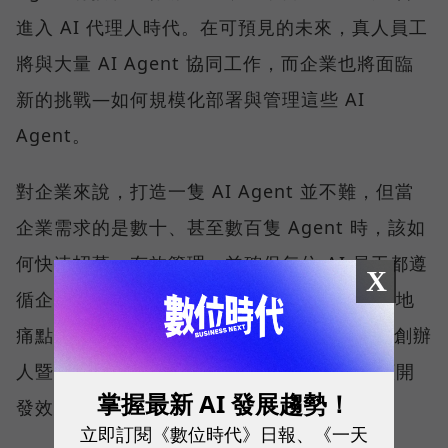
進入 AI 代理人時代。在可預見的未來，真人員工
將與大量 AI Agent 協同工作，而企業也將面臨
新的挑戰—如何規模化部署與管理這些 AI
Agent。
對企業來說，打造一隻 AI Agent 並不難，但當
企業需求的是數十、甚至數百隻 Agent 時，該如
何快速招募、有效管理，並確保每位 AI 員工都遵
X
循企業的權限規範與治理機制，成了普遍的落地
痛點。對此，SUPER 8 Studio 雲發互動科技創辦
人暨執行長陳子龍認為，解方就在於一套兼顧開
掌握最新 AI 發展趨勢！
發效率與治理能力的平台。
立即訂閱《數位時代》日報、《一天