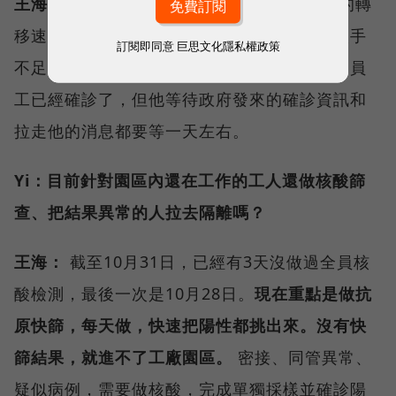
王海：
目前最大的問題就是，對有風險的人的轉
移速度比較慢，因為人太多了，之前後勤的人手
訂閱即同意
巨思文化隱私權政策
不足，政府確認的速度也沒跟上。比如說這個員
工已經確診了，但他等待政府發來的確診資訊和
拉走他的消息都要等一天左右。
Yi：目前針對園區內還在工作的工人還做核酸篩
查、把結果異常的人拉去隔離嗎？
王海：
截至10月31日，已經有3天沒做過全員核
酸檢測，最後一次是10月28日。
現在重點是做抗
原快篩，每天做，快速把陽性都挑出來。沒有快
篩結果，就進不了工廠園區。
密接、同管異常、
疑似病例，需要做核酸，完成單獨採樣並確診陽