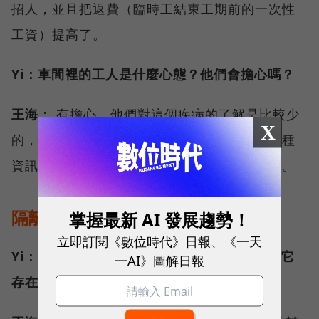
招人，並且把返費（臨時工結束工期前的一次性
工資）提高了。
Yi：車間裡的工人是什麼心態？他們會擔心嗎？
王海：
有擔心。他們對這個疾病的了解是比較少
X
的，可能是資訊渠道的原因，他們了解不到這種
資訊。網上有一個謠言，他可能就認為是真的。
隔離點+緩衝區
掌握最新 AI 發展趨勢！
立即訂閱《數位時代》日報、《一天
Yi：你怎麼評價目前鄭州富士康的防疫管理？它
一AI》圖解日報
存在哪些問題？