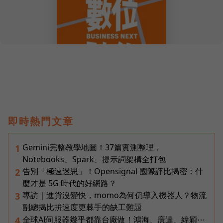
即時熱門文章
Gemini完整教學地圖！37篇實測整理，
1
Notebooks、Spark、提示詞架構全打包
告別「極速迷思」！Opensignal 國際評比揭密：什
2
麼才是 5G 時代的好網路？
專訪｜進貨沒變快，momo為何仍導入機器人？物流
3
副總揭比拚速度更棘手的缺工難題
全球AI伺服器幾乎都靠台廠做！鴻海、廣達、緯穎⋯
4