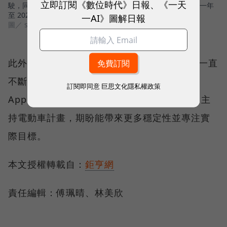
立即訂閱《數位時代》日報、《一天
駛，同時車輛依然會配置方向盤與油門踏板，而上市日期推遲一年
至 2026 年。
一AI》圖解日報
圖／ shutterstock
此外，蘋果汽車團隊自 10 年前成立以來高層一直
不斷更替，在經歷多次調整甚至裁員後，才由
訂閱即同意
巨思文化隱私權政策
Apple Watch 軟體開發負責人 Kevin Lynch 主
持電動車計畫，期盼能帶來更多穩定性並專注實
際目標。
本文授權轉載自：
鉅亨網
責任編輯：傅珮晴、林美欣