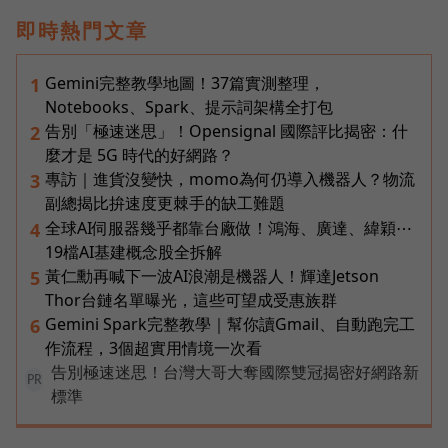
即時熱門文章
Gemini完整教學地圖！37篇實測整理，
1
Notebooks、Spark、提示詞架構全打包
告別「極速迷思」！Opensignal 國際評比揭密：什
2
麼才是 5G 時代的好網路？
專訪｜進貨沒變快，momo為何仍導入機器人？物流
3
副總揭比拚速度更棘手的缺工難題
全球AI伺服器幾乎都靠台廠做！鴻海、廣達、緯穎⋯
4
19檔AI基建概念股全拆解
黃仁勳再喊下一波AI浪潮是機器人！輝達Jetson
5
Thor台鏈名單曝光，這些可望成受惠族群
Gemini Spark完整教學｜幫你讀Gmail、自動跑完工
6
作流程，3個超實用情境一次看
告別極速迷思！台灣大哥大奪國際雙冠揭密好網路新
PR
標準