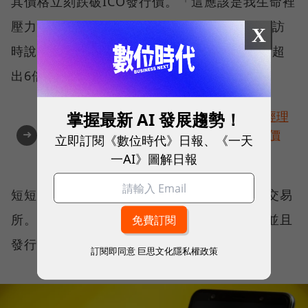
其價格立刻跌破ICO發行價。「這應該是我生命裡
壓力最大的兩週半。」趙長鵬接受《遠見》採訪
X
時說道，幸好兩週半後，幣安幣價格回升，更超
出6倍，往後再也沒有跌破過發行價。
掌握最新 AI 發展趨勢！
角逐100 MVP盛典雙重榮耀！國際品牌X經理
➜
人特別肯定，展現AI時代最具潛力的核心價
立即訂閱《數位時代》日報、《一天
值
一AI》圖解日報
短短5年內，幣安成為世界上最大的加密貨幣交易
所。該交易平台目前擁有超過1億名使用者，並且
發行600多種貨幣。
訂閱即同意
巨思文化隱私權政策