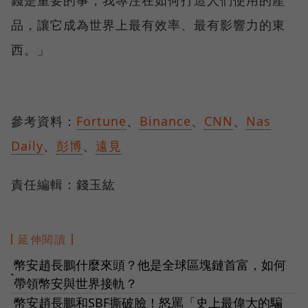
品，讓它成為世界上最有效率、最有影響力的東
西。」
參考資料：
Fortune
、
Binance
、
CNN
、
Nas
Daily
、
彭博
、
遠見
責任編輯：錢玉紘
延伸閱讀
幣安趙長鵬什麼來頭？他是全球區塊鏈首富，如何
●
帶領幣安與世界接軌？
幣安趙長鵬和SBF撕破臉！怒罵「史上最偉大的騙