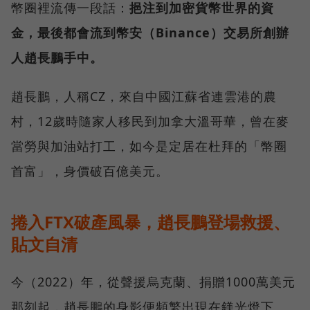
幣圈裡流傳一段話：
挹注到加密貨幣世界的資
金，最後都會流到幣安（Binance）交易所創辦
人趙長鵬手中。
趙長鵬，人稱CZ，來自中國江蘇省連雲港的農
村，12歲時隨家人移民到加拿大溫哥華，曾在麥
當勞與加油站打工，如今是定居在杜拜的「幣圈
首富」，身價破百億美元。
捲入FTX破產風暴，趙長鵬登場救援、
貼文自清
今（2022）年，從聲援烏克蘭、捐贈1000萬美元
那刻起，趙長鵬的身影便頻繁出現在鎂光燈下。