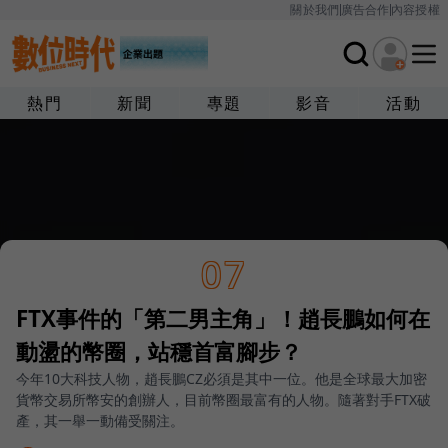
關於我們
廣告合作
內容授權
熱門
新聞
專題
影音
活動
07
FTX事件的「第二男主角」！趙長鵬如何在
動盪的幣圈，站穩首富腳步？
今年10大科技人物，趙長鵬CZ必須是其中一位。他是全球最大加密
貨幣交易所幣安的創辦人，目前幣圈最富有的人物。隨著對手FTX破
產，其一舉一動備受關注。