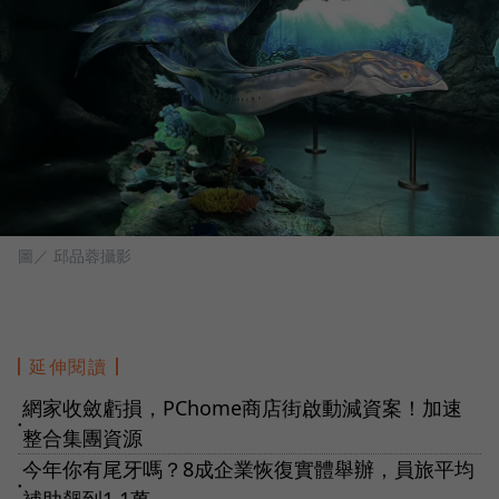
圖／ 邱品蓉攝影
延伸閱讀
網家收斂虧損，PChome商店街啟動減資案！加速
●
整合集團資源
今年你有尾牙嗎？8成企業恢復實體舉辦，員旅平均
●