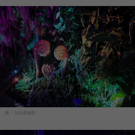
圖／ 邱品蓉攝影