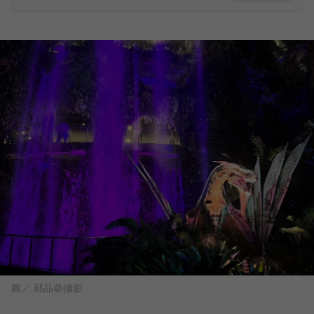
圖／ 邱品蓉攝影