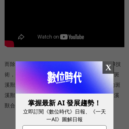
而除了美麗的場景之外，本次展出也結合了AR技
X
術，讓遊客透過裝置化身為《阿凡達》中的「斑
溪獸」（Banshee），揮動雙幣草空螢幕中的斑
溪獸，翱翔在森林當中，旅途結束後還能與斑溪
掌握最新 AI 發展趨勢！
獸合影留念。
立即訂閱《數位時代》日報、《一天
一AI》圖解日報