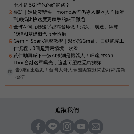
麼才是 5G 時代的好網路？
專訪｜進貨沒變快，momo為何仍導入機器人？物流
3
副總揭比拚速度更棘手的缺工難題
全球AI伺服器幾乎都靠台廠做！鴻海、廣達、緯穎⋯
4
19檔AI基建概念股全拆解
Gemini Spark完整教學｜幫你讀Gmail、自動跑完工
5
作流程，3個超實用情境一次看
黃仁勳再喊下一波AI浪潮是機器人！輝達Jetson
6
Thor台鏈名單曝光，這些可望成受惠族群
告別極速迷思！台灣大哥大奪國際雙冠揭密好網路新
PR
標準
追蹤我們