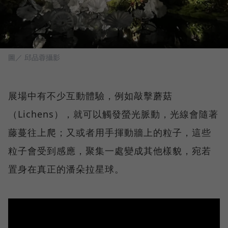
圖／ 邱品蓉攝影
展場中有不少互動體驗，例如敲擊蘑菇
（Lichens），就可以觸發螢光脈動，光線會隨著
藤蔓往上爬；又或者用手揮動牆上的粒子，這些
粒子會受到感應，聚集一處變成其他樣貌，宛若
置身在真正的潘朵拉星球。