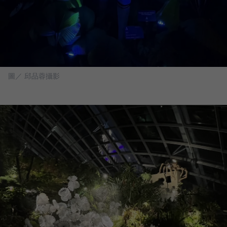
圖／ 邱品蓉攝影