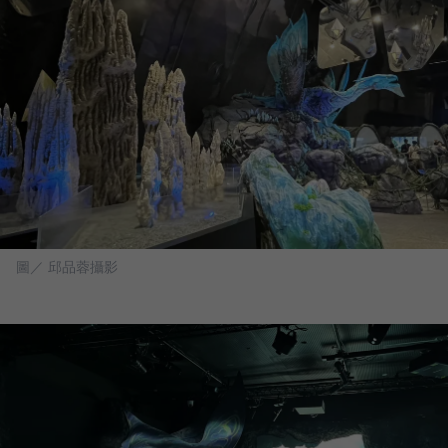
圖／ 邱品蓉攝影