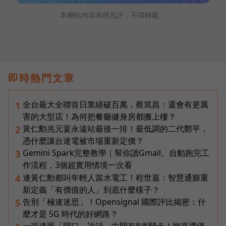
本網站內容未經允許，不得轉載。
即時熱門文章
全台最大全聯首日業績破百萬，蔡篤昌：還會有更厲
1
害的大型店！為何把餐廳健身房都搬上樓？
黃仁勳兆元宴永遠站最後一排！最低調的二代鄭平，
2
憑什麼讓台達電被市場重新定價？
Gemini Spark完整教學｜幫你讀Gmail、自動跑完工
3
作流程，3個超實用情境一次看
連黃仁勳都叫年輕人當水電工！程世嘉：智慧通膨重
4
新定義「有價值的人」到底什麼樣子？
告別「極速迷思」！Opensignal 國際評比揭密：什
5
麼才是 5G 時代的好網路？