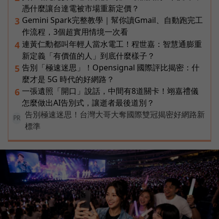
憑什麼讓台達電被市場重新定價？
Gemini Spark完整教學｜幫你讀Gmail、自動跑完工
3
作流程，3個超實用情境一次看
連黃仁勳都叫年輕人當水電工！程世嘉：智慧通膨重
4
新定義「有價值的人」到底什麼樣子？
告別「極速迷思」！Opensignal 國際評比揭密：什
5
麼才是 5G 時代的好網路？
一張遺照「開口」說話，中間有8道關卡！翊嘉禮儀
6
怎麼做出AI告別式，讓逝者最後道別？
告別極速迷思！台灣大哥大奪國際雙冠揭密好網路新
PR
標準