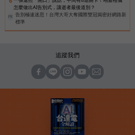
一張遺照「開口」說話，中間有8道關卡！翊嘉禮儀
6
怎麼做出AI告別式，讓逝者最後道別？
告別極速迷思！台灣大哥大奪國際雙冠揭密好網路新
PR
標準
追蹤我們