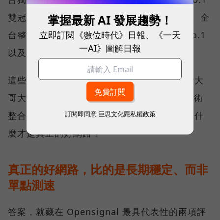
雙冠王，同時，包辦全台整體影音體驗 No.1、全
掌握最新 AI 發展趨勢！
立即訂閱《數位時代》日報、《一天
台整體語音體驗 No.1、全台 5G 語音體驗 No.1
一AI》圖解日報
以及全台網路在線率 No.1 多項榮譽。
這些獎項反映的不只是網路順暢，更代表台灣大
哥大長期投入頻譜布局、基地台建設與 5G 技術
訂閱即同意
巨思文化隱私權政策
整合所累積的成果，也讓外界重新思考：究竟什
麼才是真正的好網路？
真正的好網路，比的是長期穩定、而非
單點測速
答案，就藏在 Opensignal 最具代表性的兩項評