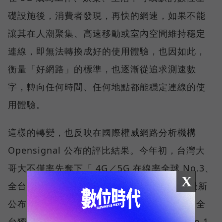
礎設施後，消費者發現，再快的網速，如果不能
讓其在人潮聚集、高速移動或室內空間維持穩定
連線，即無法轉換成好的使用體驗，也因如此，
衡量「好網路」的標準，也逐漸從追求測速數
字，轉向任何時間、任何地點都能穩定連線的使
用體驗。
這樣的轉變，也反映在國際權威網路分析機構
Opensignal 公布的評比結果。今年初，台灣大
哥大不僅率先奪下「 4G／5G 在線率全球 No.3、
X
全台 No.1 」國際級榮譽，在 Opensignal 最新
公布的台灣行動網路體驗報告中，更一舉斬獲全
台獨有的「可靠性體驗」與「品質一致性」No.1