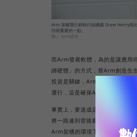
Arm 策略暨行銷執行副總裁 Drew Hen
功很重要的一點。
圖／ Arm提供
而Arm發展軟體，為的是讓應用
綁硬體」的方式，替Arm創造生生
投資是關鍵，Arm擁有廣大的軟
運行，這是確保Arm成功很重要
事實上，要達成這樣的狀態並非
將一路連到背後龐大的資料中心，
Arm架構的環境下好好運行，對諸如AW