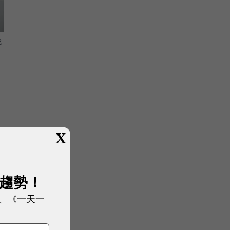
成
X
展趨勢！
、《一天一