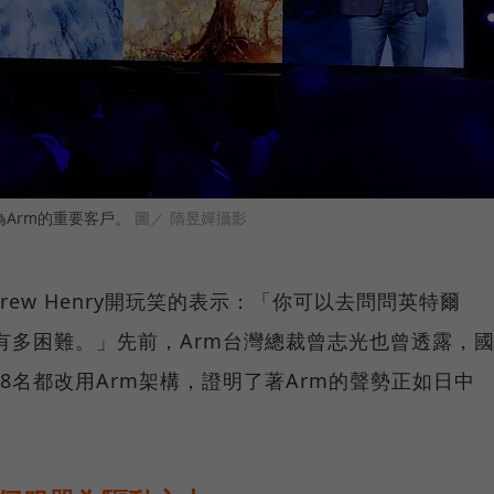
為Arm的重要客戶。
圖／ 隋昱嬋攝影
ew Henry開玩笑的表示：「你可以去問問英特爾
容有多困難。」先前，Arm台灣總裁曾志光也曾透露，
8名都改用Arm架構，證明了著Arm的聲勢正如日中