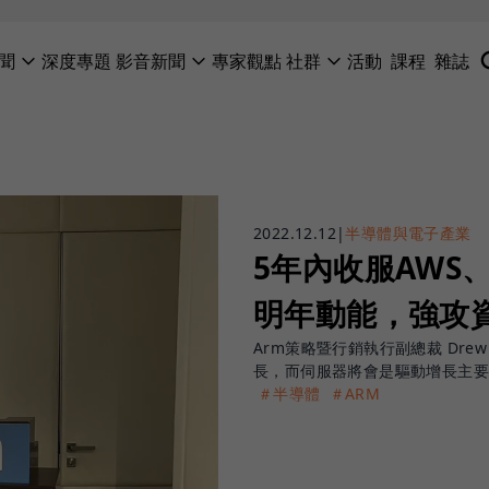
聞
深度專題
影音新聞
專家觀點
社群
活動
課程
雜誌
2022.12.12
|
半導體與電子產業
5年內收服AWS、
明年動能，強攻
Arm策略暨行銷執行副總裁 Drew
長，而伺服器將會是驅動增長主
＃半導體
＃ARM