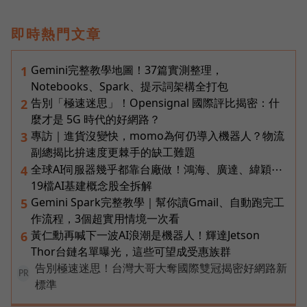
即時熱門文章
Gemini完整教學地圖！37篇實測整理，
1
Notebooks、Spark、提示詞架構全打包
告別「極速迷思」！Opensignal 國際評比揭密：什
2
麼才是 5G 時代的好網路？
專訪｜進貨沒變快，momo為何仍導入機器人？物流
3
副總揭比拚速度更棘手的缺工難題
全球AI伺服器幾乎都靠台廠做！鴻海、廣達、緯穎⋯
4
19檔AI基建概念股全拆解
Gemini Spark完整教學｜幫你讀Gmail、自動跑完工
5
作流程，3個超實用情境一次看
黃仁勳再喊下一波AI浪潮是機器人！輝達Jetson
6
Thor台鏈名單曝光，這些可望成受惠族群
告別極速迷思！台灣大哥大奪國際雙冠揭密好網路新
PR
標準