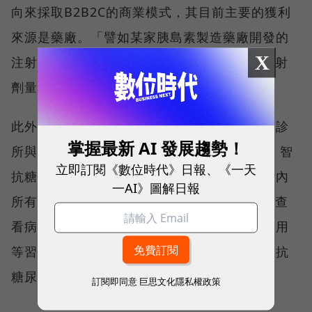
向來採取B2B2C的商業模式，其目前主要的獲利
來源是藥廠。「譬如某家胰島素製造藥廠開發的
X
注射裝置，會串接我們的App服務，來掌握注射
劑量、時間與血糖狀況。」鄧居義指出。
此外，智抗糖行銷經理李心文分享，「糖尿病診
掌握最新 AI 發展趨勢！
所與醫師」也是關鍵客戶之一。早在2014年，智
立即訂閱《數位時代》日報、《一天
抗糖正式上線「雲端照護平台」，其串接診所內
一AI》圖解日報
所有病患的智抗糖App，並且提供醫師在上方查
看病患的生活近況，例如飲食、運動、藥物使用
等習慣，以便適當調整胰島素注射劑量與口服抗
糖尿病藥物。
訂閱即同意
巨思文化隱私權政策