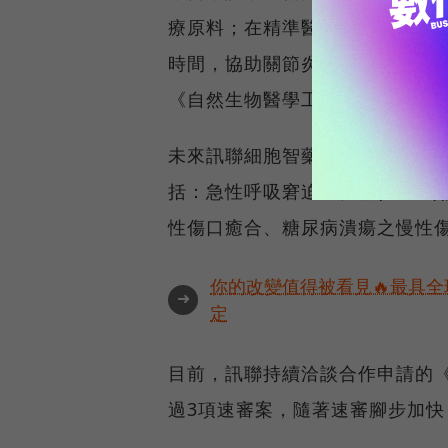
療原料；在精準醫學上有「分子
時間，協助關節炎新藥開發或設計
《自然生物醫學工程(Nature Biome
未來訊聯細胞智藥將聚焦從技術
括：急性呼吸窘迫症候群(ARDS)
性傷口癒合、糖尿病潰瘍之慢性
你的改變值得被看見🔥最具全
➜
定
目前，訊聯持續洽談合作申請的《
過3項速審案，隨著速審腳步加