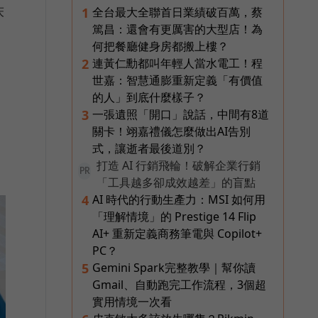
床
全台最大全聯首日業績破百萬，蔡
1
篤昌：還會有更厲害的大型店！為
何把餐廳健身房都搬上樓？
連黃仁勳都叫年輕人當水電工！程
2
世嘉：智慧通膨重新定義「有價值
的人」到底什麼樣子？
一張遺照「開口」說話，中間有8道
3
關卡！翊嘉禮儀怎麼做出AI告別
式，讓逝者最後道別？
打造 AI 行銷飛輪！破解企業行銷
PR
「工具越多卻成效越差」的盲點
AI 時代的行動生產力：MSI 如何用
4
「理解情境」的 Prestige 14 Flip
AI+ 重新定義商務筆電與 Copilot+
PC？
Gemini Spark完整教學｜幫你讀
5
Gmail、自動跑完工作流程，3個超
實用情境一次看