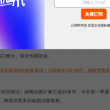
數位模擬技術」，設計精準治療藥物，以縮短藥物探索
新療程，相關研究論文2022年將發表於國際頂尖期刊
dical Engineering)》。
訂閱即同意
巨思文化隱私
到產品化，首要任務是加速6款細胞治療新藥開發，包
(人體臨床2期)、肺部纖維化(臨床1期)、慢性腎衰竭、
傷口癒合、退化性關節炎。
球市場潛能的創新實踐！立即報名100 MVP，挑戰雙獎肯
特管辦法》細胞治療計畫已達60多件，今年第一季通
快，將提供更多的細胞治療服務。