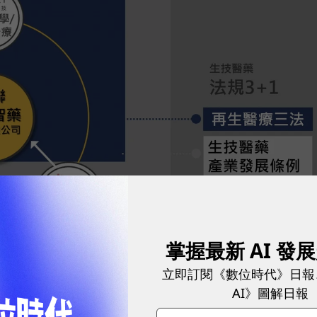
掌握最新 AI 發
公司訊聯細胞智藥。
圖／ 訊聯
立即訂閱《數位時代》日報
AI》圖解日報
關節炎為例，訊聯再生醫學提供「間質幹細胞」作為治