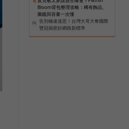
皮克敏太多該放生哪隻？Pikmin
6
Bloom背包整理攻略：稀有飾品、
圖鑑與容量一次懂
告別極速迷思！台灣大哥大奪國際
PR
雙冠揭密好網路新標準