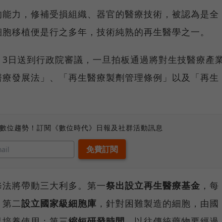
的能力，修補受損組織、器官的醫療技術，被認為是全
細胞移植便是行之多年，技術純熟的再生醫學之一。
月3日送到行政院審議，一旦拍板通過將對生技醫療產
醫療發展法」、「再生醫療製劑管理條例」以及「再生
、數位趨勢！訂閱《數位時代》日報及社群活動訊息
修法將帶動三大利多。第一
祭出設立再生醫療基金
，每
；第二
設立國家級細胞庫
，針對困難製造的細胞，由國
界培養使用；第三
縮短研發時間
，以往傳統藥物要經過