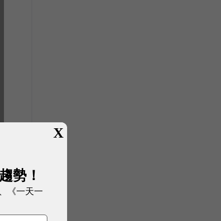
X
展趨勢！
、《一天一