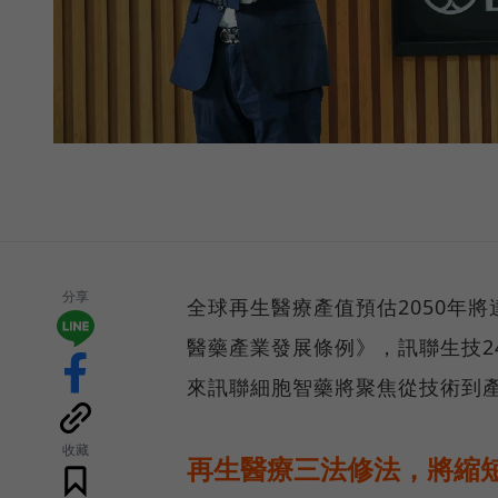
分享
全球再生醫療產值預估2050年將
醫藥產業發展條例》，訊聯生技2
來訊聯細胞智藥將聚焦從技術到
收藏
再生醫療三法修法，將縮