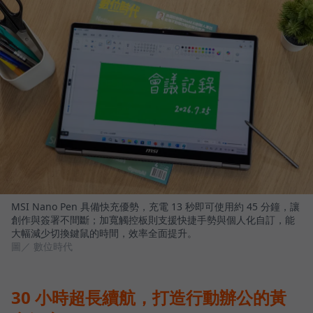
MSI Nano Pen 具備快充優勢，充電 13 秒即可使用約 45 分鐘，讓
創作與簽署不間斷；加寬觸控板則支援快捷手勢與個人化自訂，能
大幅減少切換鍵鼠的時間，效率全面提升。
圖／ 數位時代
30 小時超長續航，打造行動辦公的黃