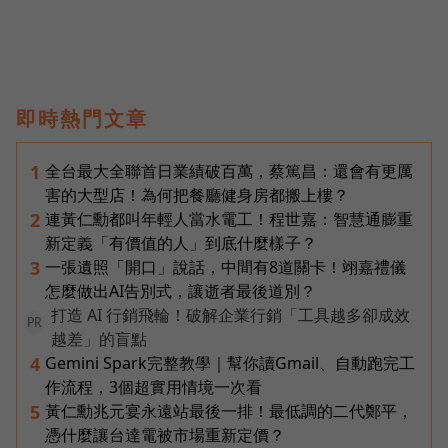
即時熱門文章
全台最大全聯首日業績破百萬，蔡篤昌：還會有更厲
1
害的大型店！為何把餐廳健身房都搬上樓？
連黃仁勳都叫年輕人當水電工！程世嘉：智慧通膨重
2
新定義「有價值的人」到底什麼樣子？
一張遺照「開口」說話，中間有8道關卡！翊嘉禮儀
3
怎麼做出AI告別式，讓逝者最後道別？
打造 AI 行銷飛輪！破解企業行銷「工具越多卻成效
PR
越差」的盲點
Gemini Spark完整教學｜幫你讀Gmail、自動跑完工
4
作流程，3個超實用情境一次看
黃仁勳兆元宴永遠站最後一排！最低調的二代鄭平，
5
憑什麼讓台達電被市場重新定價？