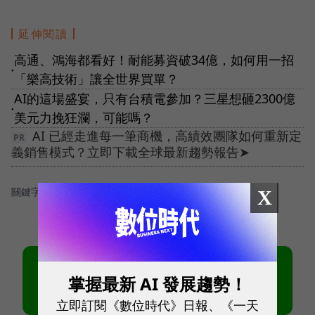
延伸閱讀
高通、鴻海都看好！耐能募資破34億，如何用一招
●
「樂高技術」讓全世界買單？
AI的這場盛宴，只有台積電參加？三星想砸2300億
●
美元力挽狂瀾，可能嗎？
AI 已經走進每一筆商機，高績效團隊如何重新定
義銷售模式？立即下載全球最新趨勢報告➤
關鍵字：
＃創新創業
＃AI
X
掌握最新 AI 發展趨勢！
立即訂閱《數位時代》日報、《一天