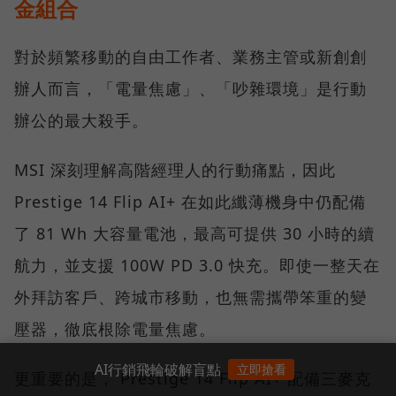
金組合
對於頻繁移動的自由工作者、業務主管或新創創
辦人而言，「電量焦慮」、「吵雜環境」是行動
辦公的最大殺手。
MSI 深刻理解高階經理人的行動痛點，因此
Prestige 14 Flip AI+ 在如此纖薄機身中仍配備
了 81 Wh 大容量電池，最高可提供 30 小時的續
航力，並支援 100W PD 3.0 快充。即使一整天在
外拜訪客戶、跨城市移動，也無需攜帶笨重的變
壓器，徹底根除電量焦慮。
AI行銷飛輪破解盲點
立即搶看
更重要的是， Prestige 14 Flip AI+ 配備三麥克