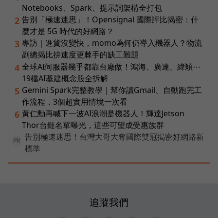
Notebooks、Spark、提示詞架構全打包
告別「極速迷思」！Opensignal 國際評比揭密：什
2
麼才是 5G 時代的好網路？
專訪｜進貨沒變快，momo為何仍導入機器人？物流
3
副總揭比拚速度更棘手的缺工難題
全球AI伺服器幾乎都靠台廠做！鴻海、廣達、緯穎⋯
4
19檔AI基建概念股全拆解
Gemini Spark完整教學｜幫你讀Gmail、自動跑完工
5
作流程，3個超實用情境一次看
黃仁勳再喊下一波AI浪潮是機器人！輝達Jetson
6
Thor台鏈名單曝光，這些可望成受惠族群
告別極速迷思！台灣大哥大奪國際雙冠揭密好網路新
PR
標準
追蹤我們