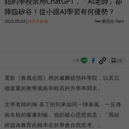
紐約學校禁用ChatGPT，「AI老師」卻
降臨矽谷！從小跟AI學習有何優勢？
2023.05.02
|
AI與大數據
愛范兒 ifanr
分享
收藏
電影《春風化雨》裡的威爾頓預科學院，以其沉
穩凝重的教學風格和較高的升學率聞名。
文學老師約翰·基丁的到來如同一陣春風，一反傳
統名校的嚴肅刻板。他的核心思想就是：「我始
終認為教育的根本在於學會自我思考。」