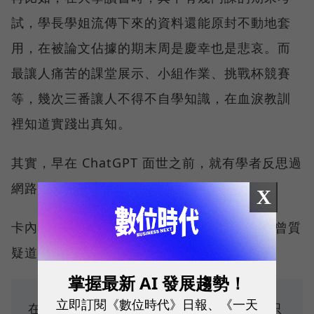
試，學長學姐流傳下來的資料還能原封不動地套
用，在被論文佔據的期末周是慶幸也是悲哀。而
最讓人痛苦的課堂展示、小組作業、挑戰杯競賽
等，幾次三番讓人不得不自學知識，在血淚教訓
裡知道實踐出真知。
其實，早在 ChatGPT 面世之前，就有學者反思過
網路時代的教育模式。
X
卡內基梅隆大學教授 Danny Oppenheimer 曾質
疑道：
掌握最新 AI 發展趨勢！
立即訂閱《數位時代》日報、《一天
在 Google 搜索時代，為什麼大學考試還只